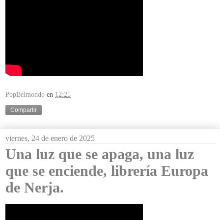
PopBelmondo
en
12:25
Compartir
viernes, 24 de enero de 2025
Una luz que se apaga, una luz
que se enciende, librería Europa
de Nerja.