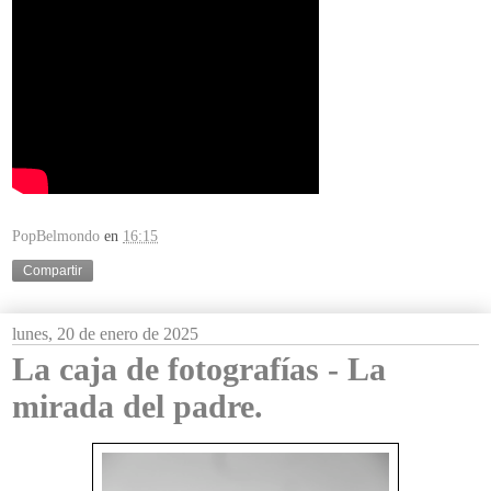
PopBelmondo
en
16:15
Compartir
lunes, 20 de enero de 2025
La caja de fotografías - La
mirada del padre.