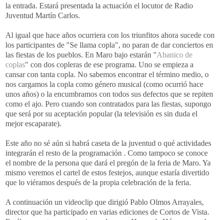
la entrada. Estará presentada la actuación el locutor de Radio
Juventud Martín Carlos.
Al igual que hace años ocurriera con los
triunfitos
ahora sucede con
los
participantes
de "Se llama copla", no paran de dar conciertos en
las fiestas de los pueblos. En Maro bajo estarán "
Abanico de
coplas
" con dos copleras de ese programa. Uno se empieza a
cansar con tanta copla. No sabemos encontrar el término medio, o
nos cargamos la copla como género musical (como ocurrió hace
unos años) o la encumbramos con todos sus defectos que se repiten
como el ajo. Pero cuando son contratados para las fiestas, supongo
que será por su aceptación popular (la televisión es sin duda el
mejor escaparate).
Este año no sé aún si habrá caseta de la juventud o qué actividades
integrarán el resto de la
programación
. Como tampoco se conoce
el nombre de la persona que dará el pregón de la feria de Maro. Ya
mismo veremos el cartel de estos festejos, aunque estaría divertido
que lo
viéramos
después de la propia celebración de la feria.
A continuación un
videoclip
que dirigió Pablo Olmos
Arrayales
,
director que ha participado en varias ediciones de Cortos de Vista.