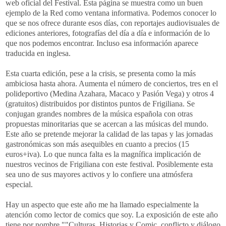
web
oficial del Festival. Esta página se muestra como un buen
ejemplo de la Red como ventana informativa. Podemos conocer lo
que se nos ofrece durante esos días, con reportajes audiovisuales de
ediciones anteriores, fotografías del día a día e información de lo
que nos podemos encontrar. Incluso esa información aparece
traducida en
inglesa
.
Esta cuarta edición, pese a la crisis, se presenta como la más
ambiciosa hasta ahora. Aumenta el número de conciertos, tres en el
polideportivo
(
Medina
Azahara
, Macaco y Pasión Vega) y otros 4
(gratuitos) distribuidos por distintos puntos de
Frigiliana
. Se
conjugan grandes nombres de la música española con otras
propuestas minoritarias
que
se acercan a las músicas del mundo.
Este año se pretende mejorar la calidad de las tapas y las jornadas
gastronómicas son más asequibles en cuanto a precios (15
euros+
iva
). Lo que nunca falta es la magnífica implicación de
nuestros vecinos de
Frigiliana
con este festival.
Posiblemente
esta
sea uno de sus mayores activos y lo confiere una atmósfera
especial.
Hay un aspecto que este año me ha llamado especialmente la
atención como lector de
comics
que soy. La exposición de este año
tiene por nombre ""Culturas, Historias y
Comic
, conflicto y diálogo