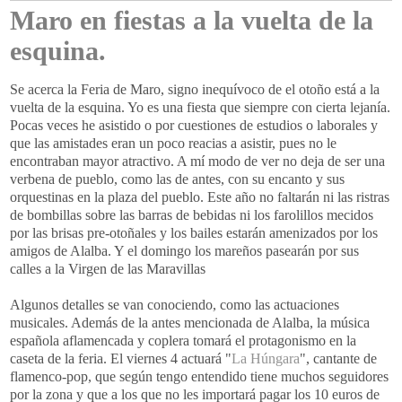
Maro en fiestas a la vuelta de la
esquina.
Se acerca la Feria de Maro, signo inequívoco de el otoño está a la
vuelta de la esquina. Yo es una fiesta que siempre con cierta lejanía.
Pocas veces he asistido o por cuestiones de estudios o laborales y
que las amistades eran un poco reacias a asistir, pues no le
encontraban mayor atractivo. A mí modo de ver no deja de ser
una
verbena de pueblo, como las de antes, con su encanto y sus
orquestinas
en la plaza del pueblo. Este año no faltarán ni las ristras
de bombillas sobre las barras de bebidas ni los farolillos mecidos
por las brisas
pre
-otoñales y los bailes estarán amenizados por los
amigos de
Alalba
. Y el domingo los
mareños
pasearán por sus
calles a la Virgen de las Maravillas
Algunos detalles se van conociendo, como las actuaciones
musicales. Además de la antes mencionada de
Alalba
, la música
española
aflamencada
y coplera tomará el protagonismo en la
caseta de la feria. El viernes 4 actuará "
La Húngara
", cantante de
flamenco-
pop
, que según tengo entendido tiene muchos seguidores
por la zona y que a los que no les importará pagar los 10 euros de