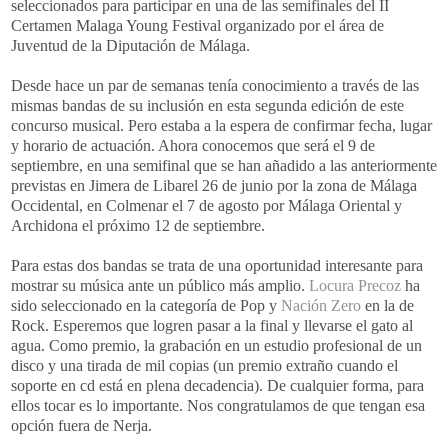
seleccionados para participar en una de las semifinales del
II
Certamen
Malaga
Young
Festival organizado por el área de
Juventud de la Diputación de Málaga.
Desde hace un par de semanas tenía conocimiento a través de las
mismas bandas de su inclusión en esta segunda edición de este
concurso musical. Pero estaba a la espera de confirmar fecha, lugar
y horario de actuación. Ahora conocemos que será el 9 de
septiembre, en una semifinal que se han añadido a las anteriormente
previstas en
Jimera
de
Libarel
26 de junio por la zona de Málaga
Occidental, en Colmenar el 7 de agosto por Málaga Oriental y
Archidona
el próximo 12 de septiembre.
Para estas dos bandas se trata de una oportunidad interesante para
mostrar su música ante un público más amplio.
Locura Precoz
ha
sido seleccionado en la categoría de
Pop
y
Nación
Zero
en la de
Rock
. Esperemos que logren pasar a la final y llevarse el gato al
agua. Como premio, la grabación en un estudio profesional de un
disco y una tirada de mil copias (un premio extraño cuando el
soporte en
cd
está en plena decadencia). De cualquier forma, para
ellos tocar es lo importante. Nos congratulamos de que tengan esa
opción fuera de
Nerja
.