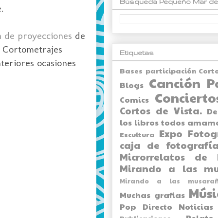
Búsqueda Pequeño Mar de
.
a de proyecciones
de
e Cortometrajes
Etiquetas
teriores ocasiones
Bases participación Cort
Canción P
Blogs
Concierto
Comics
Cortos de Vista.
De
los libros todos amam
Expo
Fotog
Escultura
caja de fotografía
Microrrelatos de 
Mirando a las mu
Mirando a las musarañ
Músi
Muchas grafias
Pop Directo
Noticias
Relato
Publicaciones