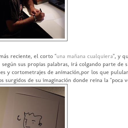
ás reciente, el corto "
una mañana cualquiera
", y q
 según sus propias palabras, i
rá
colgando parte de s
ones y cortometrajes de animación,por los que pulula
os
surgidos de su imaginación donde reina la "poca 