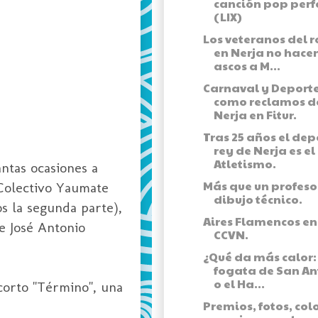
canción pop perf
(LIX)
Los veteranos del r
en Nerja no hace
ascos a M...
Carnaval y Deport
como reclamos d
Nerja en Fitur.
Tras 25 años el dep
rey de Nerja es el
Atletismo.
ntas ocasiones a
Más que un profeso
 Colectivo
Yaumate
dibujo técnico.
s la segunda parte),
Aires Flamencos en
de José Antonio
CCVN.
¿Qué da más calor:
fogata de San A
o el Ha...
corto "Término", una
Premios, fotos, col