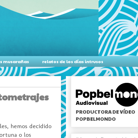
as musarañas
relatos de los días intrusos
rtometrajes
PRODUCTORA DE VÍDEO
POPBELMONDO
ales, hemos decidido
ortuna o los