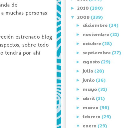
anda de
2010
(290)
►
o a muchas personas
2009
(339)
▼
diciembre
(24)
►
noviembre
(21)
►
 recién estrenado blog
octubre
(28)
spectos, sobre todo
►
ro tendrá por ahí
septiembre
(27)
►
agosto
(29)
►
julio
(28)
►
junio
(26)
►
mayo
(31)
►
abril
(31)
►
marzo
(36)
►
febrero
(29)
►
enero
(29)
▼