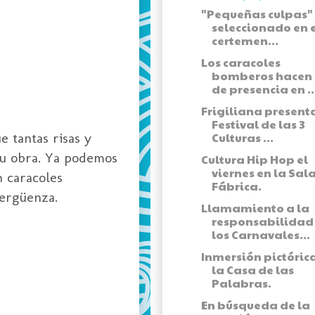
"Pequeñas culpas"
seleccionado en el
certemen...
Los caracoles
bomberos hacen 
de presencia en ..
Frigiliana presenta
Festival de las 3
ue tantas risas y
Culturas ...
u obra. Ya podemos
Cultura Hip Hop el
viernes en la Sal
n caracoles
Fábrica.
vergüenza.
Llamamiento a la
responsabilidad
los Carnavales...
Inmersión pictóric
la Casa de las
Palabras.
En búsqueda de la