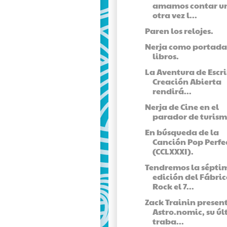
amamos contar u
otra vez l...
Paren los relojes.
Nerja como portada
libros.
La Aventura de Escri
Creación Abierta
rendirá...
Nerja de Cine en el
parador de turism
En búsqueda de la
Canción Pop Perfe
(CCLXXXI).
Tendremos la sépti
edición del Fábri
Rock el 7...
Zack Trainin presen
Astro.nomic, su ú
traba...