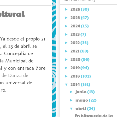
Archivo del blog
2026
(30)
►
ultural
2025
(47)
►
2024
(15)
►
2023
(7)
►
Ya desde el propio 21
2022
(35)
►
 el 23 de abril se
2021
(89)
►
la Concejalía de
2020
(96)
►
ela Municipal de
2019
(94)
l y con entrada libre
►
. de Danza de
2018
(101)
►
ón universal de
2014
(151)
▼
ro.
junio
(13)
►
mayo
(22)
►
abril
(24)
▼
En búsqueda de la