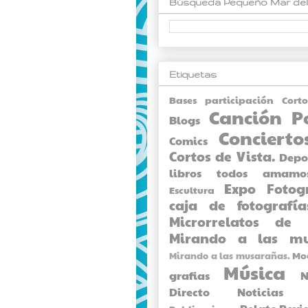
Búsqueda Pequeño Mar del
Etiquetas
Bases participación Cort
Canción P
Blogs
Concierto
Comics
Cortos de Vista.
Depo
libros todos amamo
Expo
Fotog
Escultura
caja de fotografía
Microrrelatos de 
Mirando a las mu
Mo
Mirando a las musarañas.
Música
grafias
N
Directo
Noticias