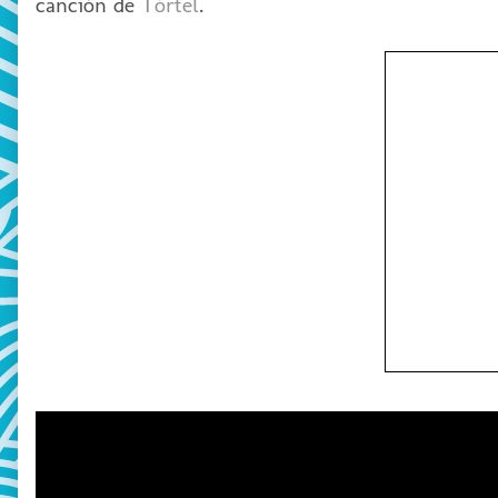
canción de
Tórtel
.