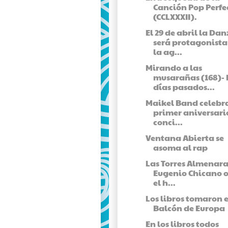
Canción Pop Perfe
(CCLXXXII).
El 29 de abril la Da
será protagonista
la ag...
Mirando a las
musarañas (168)- 
días pasados...
Maikel Band celebra
primer aniversari
conci...
Ventana Abierta se
asoma al rap
Las Torres Almenara
Eugenio Chicano 
el h...
Los libros tomaron e
Balcón de Europa
En los libros todos