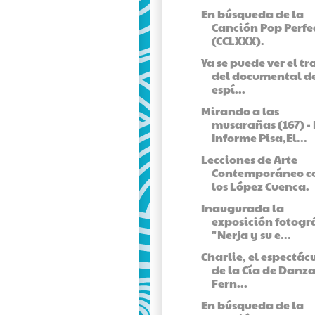
En búsqueda de la
Canción Pop Perfe
(CCLXXX).
Ya se puede ver el tr
del documental d
espí...
Mirando a las
musarañas (167) - 
Informe Pisa,El...
Lecciones de Arte
Contemporáneo c
los López Cuenca.
Inaugurada la
exposición fotogr
"Nerja y su e...
Charlie, el espectác
de la Cía de Danza
Fern...
En búsqueda de la