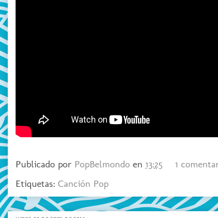
Publicado por
PopBelmondo
en
13:25
1 comenta
Etiquetas:
Canción Pop