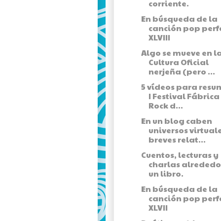
corriente.
En búsqueda de la
canción pop perf
XLVIII
Algo se mueve en l
Cultura Oficial
nerjeña (pero ...
5 vídeos para resum
I Festival Fábrica
Rock d...
En un blog caben
universos virtuale
breves relat...
Cuentos, lecturas y
charlas alrededo
un libro.
En búsqueda de la
canción pop perf
XLVII