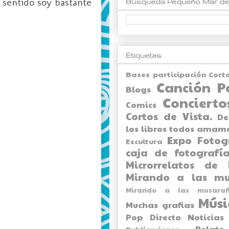
 sentido soy bastante
Búsqueda Pequeño Mar de
Etiquetas
Bases participación Cort
Canción P
Blogs
Concierto
Comics
Cortos de Vista.
De
los libros todos amam
Expo
Fotog
Escultura
caja de fotografía
Microrrelatos de 
Mirando a las mu
Mirando a las musarañ
Músi
Muchas grafias
Pop Directo
Noticias
Relato
Publicaciones