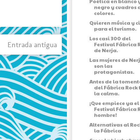
Poética en blanco 
negro y cuadros 
colores.
Quieren música y c
para el turismo.
Los casi 300 del
Entrada antigua
Festival Fábrica 
de Nerja.
Las mujeres de Ner
son las
protagonistas.
Antes de la toment
del Fábrica Rock 
la calma.
¡Que empiece ya el 
Festival Fábrica 
hombre!
Alternativas al Roc
la Fábrica