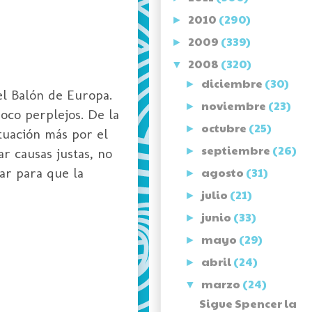
2010
(290)
►
2009
(339)
►
2008
(320)
▼
diciembre
(30)
►
el
Balón de Europa.
noviembre
(23)
►
poco perplejos. De la
octubre
(25)
►
ctuación más por el
septiembre
(26)
r causas justas, no
►
gar para que la
agosto
(31)
►
julio
(21)
►
junio
(33)
►
mayo
(29)
►
abril
(24)
►
marzo
(24)
▼
Sigue Spencer la