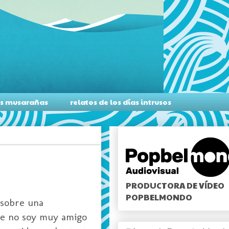
as musarañas
relatos de los días intrusos
PRODUCTORA DE VÍDEO
POPBELMONDO
 sobre una
ue no soy muy amigo