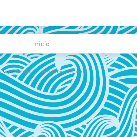
Inicio
irse a:
Enviar comentarios (Atom)