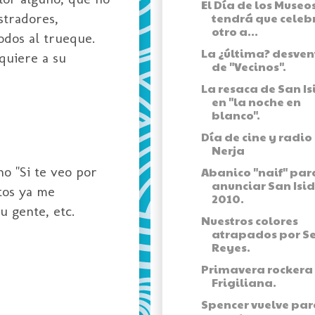
El Día de los Museos
stradores,
tendrá que celeb
otro a...
odos al trueque.
La ¿última? desven
quiere a su
de "Vecinos".
La resaca de San Is
en "la noche en
blanco".
Día de cine y radio
Nerja
o "Si te veo por
Abanico "naif" par
anunciar San Isi
ntos ya me
2010.
u gente, etc.
Nuestros colores
atrapados por S
Reyes.
Primavera rockera
Frigiliana.
Spencer vuelve par