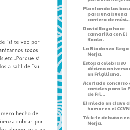
Plantando las bas
para una buena
cantera de músi..
David Raya hace
camarilla con El
Koala.
de "si te veo por
La Biodanza llega
ganizarnos todos
Nerja.
s,etc...Porque si
Estopa celebra su
os a salil de "su
décimo aniversa
en Frigiliana.
Acertado concurso 
carteles para la 
de Fri...
El miedo en clave 
humor en el CCVN
l mero hecho de
Tó-k-te debutan en
rgüenza cobrar por
Nerja.
alor alguno, que no