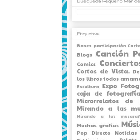
Búsqueda Pequeño Mar de
Etiquetas
Bases participación Cort
Canción P
Blogs
Concierto
Comics
Cortos de Vista.
De
los libros todos amam
Expo
Fotog
Escultura
caja de fotografía
Microrrelatos de 
Mirando a las mu
Mirando a las musarañ
Músi
Muchas grafias
Pop Directo
Noticias
Relato
Publicaciones