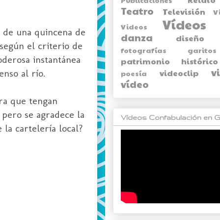
Teatro
Televisión
V
Vídeos
Videos
s de una quincena de
danza
diseño
según el criterio de
fotografías
garitos
poderosa instantánea
patrimonio histórico
v
nso al río.
videoclip
poesía
vídeo
ara que tengan
o pero se agradece la
Vídeos Confabulación en G
la cartelería local?