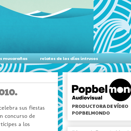
as musarañas
relatos de los días intrusos
2010.
PRODUCTORA DE VÍDEO
elebra sus fiestas
POPBELMONDO
un concurso de
ícipes a los