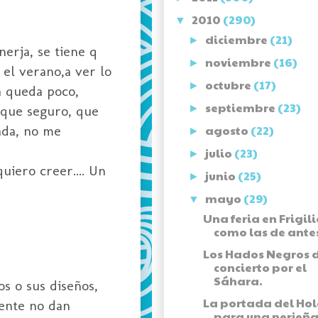
2010
(290)
▼
diciembre
(21)
►
nerja, se tiene q
noviembre
(16)
►
 el verano,a ver lo
octubre
(17)
►
ya queda poco,
septiembre
(23)
 que seguro, que
►
ada, no me
agosto
(22)
►
julio
(23)
►
uiero creer.... Un
junio
(25)
►
mayo
(29)
▼
Una feria en Frigil
como las de ante
Los Hados Negros 
concierto por el
Sáhara.
s o sus diseños,
La portada del Ho
mente no dan
para una nerjeña