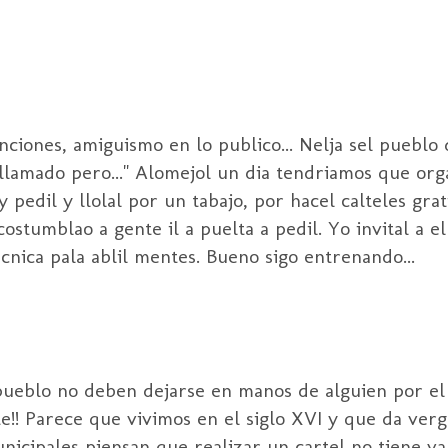
nciones, amiguismo en lo publico... Nelja sel pueblo 
r llamado pero..." Alomejol un dia tendriamos que or
 pedil y llolal por un tabajo, por hacel calteles grati
stumblao a gente il a puelta a pedil. Yo invital a ell
cnica pala ablil mentes. Bueno sigo entrenando...
o pueblo no deben dejarse en manos de alguien por e
ste!! Parece que vivimos en el siglo XVI y que da ve
unicipales piensan que realizar un cartel no tiene v