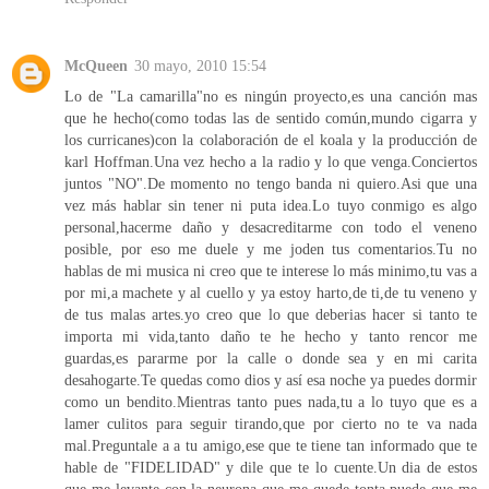
McQueen
30 mayo, 2010 15:54
Lo de "La camarilla"no es ningún proyecto,es una canción mas
que he hecho(como todas las de sentido común,mundo cigarra y
los curricanes)con la colaboración de el koala y la producción de
karl Hoffman.Una vez hecho a la radio y lo que venga.Conciertos
juntos "NO".De momento no tengo banda ni quiero.Asi que una
vez más hablar sin tener ni puta idea.Lo tuyo conmigo es algo
personal,hacerme daño y desacreditarme con todo el veneno
posible, por eso me duele y me joden tus comentarios.Tu no
hablas de mi musica ni creo que te interese lo más minimo,tu vas a
por mi,a machete y al cuello y ya estoy harto,de ti,de tu veneno y
de tus malas artes.yo creo que lo que deberias hacer si tanto te
importa mi vida,tanto daño te he hecho y tanto rencor me
guardas,es pararme por la calle o donde sea y en mi carita
desahogarte.Te quedas como dios y así esa noche ya puedes dormir
como un bendito.Mientras tanto pues nada,tu a lo tuyo que es a
lamer culitos para seguir tirando,que por cierto no te va nada
mal.Preguntale a a tu amigo,ese que te tiene tan informado que te
hable de "FIDELIDAD" y dile que te lo cuente.Un dia de estos
que me levante con la neurona que me quede tonta puede que me