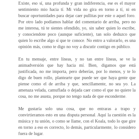
Existe, eso sí, una profunda y gran indiferencia, ese es el mayor
sentimiento mio hacia tí. Mi vida no gira en torno a tí, ni en
buscar oportunidades para dejar caer pullitas por este o aquel foro.
Por otro lado podíamos hablar del comentario de arriba, pero no
me interesa, tú te sientes ofendido, yo, sin saber quien lo escribe,
y conociendote poco (aunque suficiente), tan solo deduzco que
quien lo escribe algo sí que te conoce. No entro a valorarlo, es una
opinión más, como te digo no voy a discutir contigo en público.
En tu mensaje, entre líneas, y no tan entre líneas, se ve la
animadversión que hay hacia mí. Bien, digamos que está
justificada, no me importa, pero deberías, por lo menos, y te lo
digo de buen rollo, plantearte que puede ser que haya gente que
piense como el de arriba y que, sencillamente, no sea yo. La
amenaza velada, camuflada o dejada caer como el que no quiere la
cosa, no me asusta, porque no tengo nada de que esconderme.
Me gustaría solo una cosa, que no entraras a trapo y
convirtieramos esto en una disputa personal. Aquí la cuestión es la
música y tu unión, o como se llame, con el Koala, todo lo que gire
en torno a eso es correcto, lo demás, particularmente, lo considero
fuera de lugar.