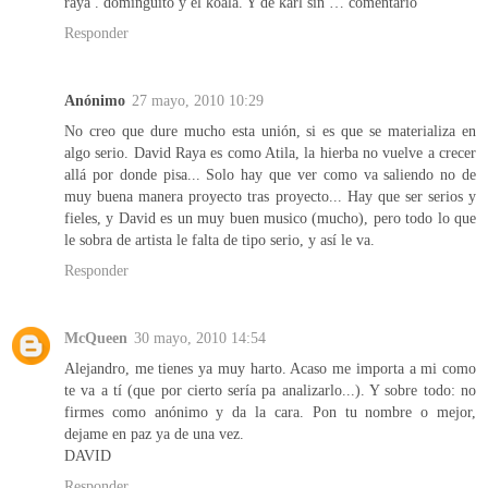
raya . dominguito y el koala. Y de karl sin … comentario
Responder
Anónimo
27 mayo, 2010 10:29
No creo que dure mucho esta unión, si es que se materializa en
algo serio. David Raya es como Atila, la hierba no vuelve a crecer
allá por donde pisa... Solo hay que ver como va saliendo no de
muy buena manera proyecto tras proyecto... Hay que ser serios y
fieles, y David es un muy buen musico (mucho), pero todo lo que
le sobra de artista le falta de tipo serio, y así le va.
Responder
McQueen
30 mayo, 2010 14:54
Alejandro, me tienes ya muy harto. Acaso me importa a mi como
te va a tí (que por cierto sería pa analizarlo...). Y sobre todo: no
firmes como anónimo y da la cara. Pon tu nombre o mejor,
dejame en paz ya de una vez.
DAVID
Responder