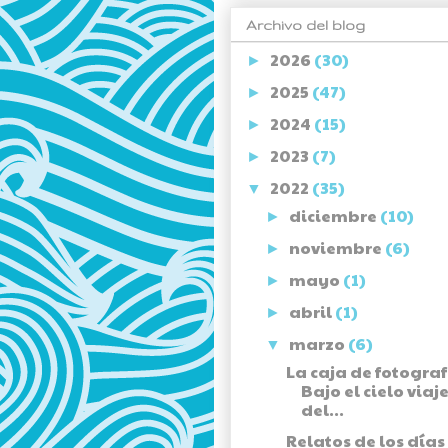
Archivo del blog
2026
(30)
►
2025
(47)
►
2024
(15)
►
2023
(7)
►
2022
(35)
▼
diciembre
(10)
►
noviembre
(6)
►
mayo
(1)
►
abril
(1)
►
marzo
(6)
▼
La caja de fotograf
Bajo el cielo viaj
del...
Relatos de los días