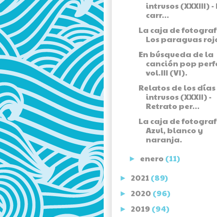
intrusos (XXXIII) - 
carr...
La caja de fotograf
Los paraguas roj
En búsqueda de la
canción pop perf
vol.III (VI).
Relatos de los días
intrusos (XXXII) -
Retrato per...
La caja de fotograf
Azul, blanco y
naranja.
enero
(11)
►
2021
(89)
►
2020
(96)
►
2019
(94)
►