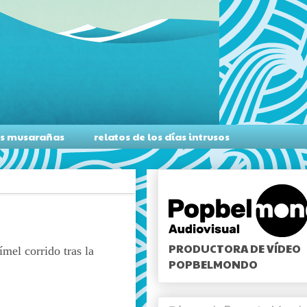
as musarañas
relatos de los días intrusos
PRODUCTORA DE VÍDEO
mel corrido tras la
POPBELMONDO