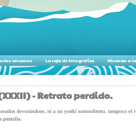
s todos amamos
La caja de fotografías
Mirando a l
(XXXII) - Retrato perdido.
orados devorándose, ni a un yonki somnoliento, tampoco el rí
 pantalla.