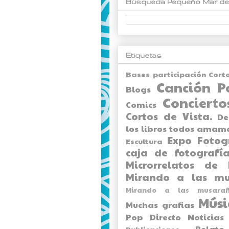
Búsqueda Pequeño Mar de
Etiquetas
Bases participación Cort
Canción P
Blogs
Concierto
Comics
Cortos de Vista.
De
los libros todos amam
Expo
Fotog
Escultura
caja de fotografía
Microrrelatos de 
Mirando a las mu
Mirando a las musarañ
Músi
Muchas grafias
Pop Directo
Noticias
Relato
Publicaciones