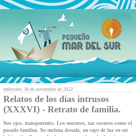
miércoles, 30 de noviembre de 2022
Relatos de los días intrusos
(XXXVI) - Retrato de familia.
Sus ojos
, transparentes. L
os nuestros
, tan
oscuros co
mo el
p
asado familiar. Su melena dorada,
un ray
o de luz en mi