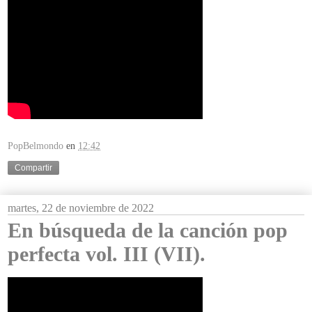
PopBelmondo
en
12:42
Compartir
martes, 22 de noviembre de 2022
En búsqueda de la canción pop
perfecta vol. III (VII).