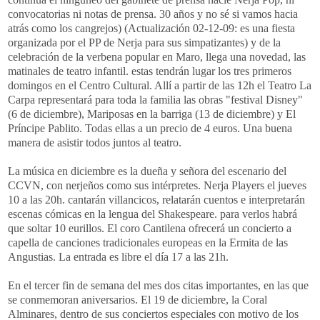
convocatorias ni notas de prensa. 30 años y no sé si vamos hacia
atrás como los cangrejos) (Actualización 02-12-09: es una fiesta
organizada por el PP de Nerja para sus simpatizantes) y de la
celebración de la verbena popular en Maro, llega una novedad, las
matinales de teatro infantil. estas tendrán lugar los tres primeros
domingos en el Centro Cultural. Allí a partir de las 12h el Teatro La
Carpa
representará
para toda la familia las obras "festival
Disney
"
(6 de diciembre), Mariposas en la barriga (13 de diciembre) y El
Príncipe
Pablito
. Todas ellas a un precio de 4 euros. Una buena
manera de asistir todos juntos al teatro.
La música en diciembre es la dueña y señora del escenario del
CCVN
, con
nerjeños
como sus intérpretes. N
erja
Players
el jueves
10 a las 20h. cantarán villancicos, relatarán cuentos e
interpretarán
escenas cómicas en la lengua del
Shakespeare
. para verlos habrá
que soltar 10
eurillos
. El coro Cantilena ofrecerá un concierto a
capella
de canciones tradicionales europeas en la Ermita de las
Angustias. La entrada es libre el día 17 a las 21h.
En el tercer fin de semana del mes dos citas importantes, en las que
se conmemoran aniversarios. El 19 de diciembre, la Coral
Alminares, dentro de sus conciertos especiales con motivo de los