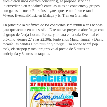
ellos dieron unos cuantos conciertos), se propone servir de
intermediario en
Andalucía
entre las salas de conciertos y grupos
con ganas de tocar. Entre los lugares que se nombran están la
Vivero,
EventualMusic
en Málaga y El Tren en Granada.
En principio la dinámica de los conciertos será reunir a tres bandas
para que actúen en una sesión. Este nuevo proyecto abre fuego con
el grupo de
Nerja
Locura Precoz
y lo hará en la sala Eventual el
próximo viernes 27 a las 22:30h. Junto a los
Manu
, Ismael y David
tocarán las bandas
Com
.
pulsión
y
Snegla
. Esa noche habrá
pop
rock
,
electropop
y
rock
progresivo al p
recio
de 5 euros en
anticipada y 8 euros en taquilla.