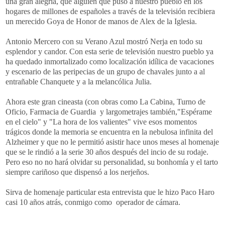
una gran alegría, que alguien que puso a nuestro pueblo en los
hogares de millones de españoles a través de la televisión recibiera
un merecido Goya de Honor de manos de Alex de la Iglesia.
Antonio Mercero con su Verano Azul mostró Nerja en todo su
esplendor y candor. Con esta serie de televisión nuestro pueblo ya
ha quedado inmortalizado como localización idílica de vacaciones
y escenario de las peripecias de un grupo de chavales junto a al
entrañable Chanquete y a la melancólica Julia.
Ahora este gran cineasta (con obras como La Cabina, Turno de
Oficio, Farmacia de Guardia y largometrajes también,"Espérame
en el cielo" y "La hora de los valientes" vive esos momentos
trágicos donde la memoria se encuentra en la nebulosa infinita del
Alzheimer y que no le permitió asistir hace unos meses al homenaje
que se le rindió a la serie 30 años después del incio de su rodaje.
Pero eso no no hará olvidar su personalidad, su bonhomía y el tarto
siempre cariñoso que dispensó a los nerjeños.
Sirva de homenaje particular esta entrevista que le hizo Paco Haro
casi 10 años atrás, conmigo como operador de cámara.