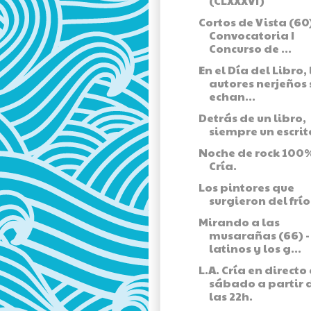
(CLXXXVI)
Cortos de Vista (60)
Convocatoria I
Concurso de ...
En el Día del Libro, 
autores nerjeños 
echan...
Detrás de un libro,
siempre un escrit
Noche de rock 100%
Cría.
Los pintores que
surgieron del frío
Mirando a las
musarañas (66) -
latinos y los g...
L.A. Cría en directo
sábado a partir 
las 22h.