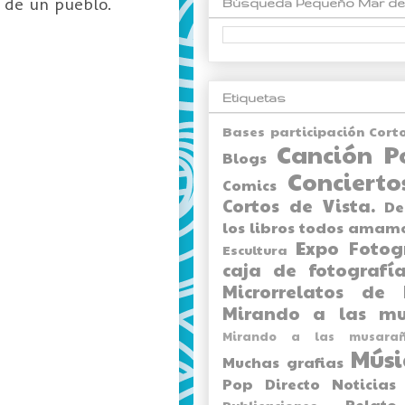
e de un pueblo.
Búsqueda Pequeño Mar de
Etiquetas
Bases participación Cort
Canción P
Blogs
Concierto
Comics
Cortos de Vista.
De
los libros todos amam
Expo
Fotog
Escultura
caja de fotografía
Microrrelatos de 
Mirando a las mu
Mirando a las musarañ
Músi
Muchas grafias
Pop Directo
Noticias
Relato
Publicaciones