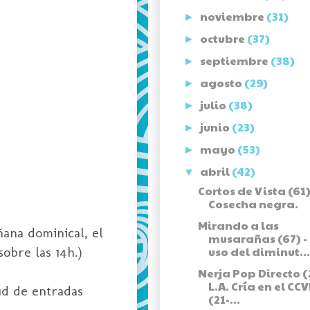
noviembre
(31)
►
octubre
(37)
►
septiembre
(38)
►
agosto
(29)
►
julio
(38)
►
junio
(23)
►
mayo
(53)
►
abril
(42)
▼
Cortos de Vista (61)
Cosecha negra.
Mirando a las
ñana dominical, el
musarañas (67) -
sobre las 14h.)
uso del diminut...
Nerja Pop Directo (2
L.A. Cría en el CC
ud de entradas
(21-...