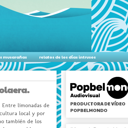
as musarañas
relatos de los días intrusos
Volaera.
PRODUCTORA DE VÍDEO
. Entre limonadas de
POPBELMONDO
cultura local y por
ino también de los