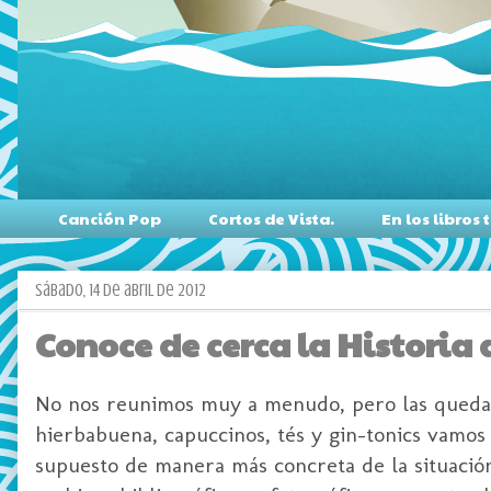
Canción Pop
Cortos de Vista.
En los libro
sábado, 14 de abril de 2012
Conoce de cerca la Historia 
No nos reunimos muy a menudo, pero las queda
hierbabuena, capuccinos, tés y gin-tonics vamos 
supuesto de manera más concreta de la situación 