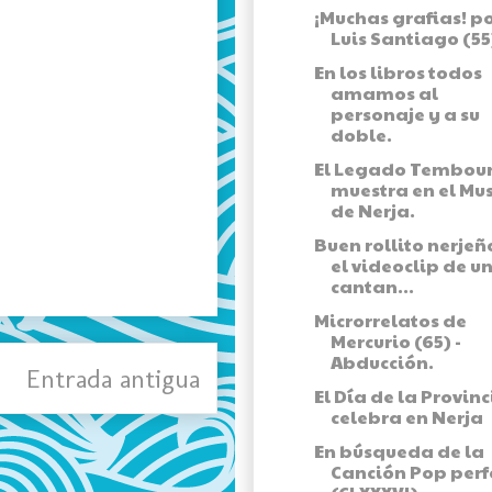
¡Muchas grafias! p
Luis Santiago (55
En los libros todos
amamos al
personaje y a su
doble.
El Legado Tembour
muestra en el Mu
de Nerja.
Buen rollito nerjeñ
el videoclip de u
cantan...
Microrrelatos de
Mercurio (65) -
Abducción.
Entrada antigua
El Día de la Provinc
celebra en Nerja
En búsqueda de la
Canción Pop perf