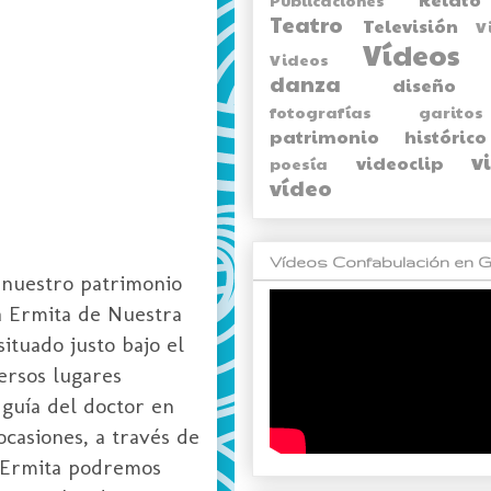
Teatro
Televisión
V
Vídeos
Videos
danza
diseño
fotografías
garitos
patrimonio histórico
v
videoclip
poesía
vídeo
Vídeos Confabulación en G
e nuestro patrimonio
la Ermita de Nuestra
ituado justo bajo el
ersos lugares
 guía del doctor en
ocasiones, a través de
a Ermita podremos