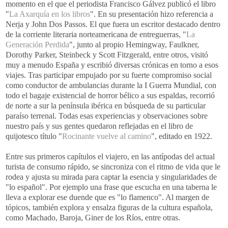
momento en el que el periodista Francisco Gálvez publicó el libro
"
La Axarquía en los libros
". En su presentación hizo referencia a
Nerja y John Dos Passos. El que fuera un escritor destacado dentro
de la corriente literaria norteamericana de entreguerras, "
La
Generación Perdida
", junto al propio Hemingway, Faulkner,
Dorothy Parker, Steinbeck y Scott Fitzgerald, entre otros, visitó
muy a menudo España y escribió diversas crónicas en torno a esos
viajes. Tras participar empujado por su fuerte compromiso social
como conductor de ambulancias durante la I Guerra Mundial, con
todo el bagaje existencial de horror bélico a sus espaldas, recorrió
de norte a sur la península ibérica en búsqueda de su particular
paraíso terrenal. Todas esas experiencias y observaciones sobre
nuestro país y sus gentes quedaron reflejadas en el libro de
quijotesco título "
Rocinante vuelve al camino
", editado en 1922.
Entre sus primeros capítulos el viajero, en las antípodas del actual
turista de consumo rápido, se sincroniza con el ritmo de vida que le
rodea y ajusta su mirada para captar la esencia y singularidades de
"lo español". Por ejemplo una frase que escucha en una taberna le
lleva a explorar ese duende que es "lo flamenco". Al margen de
tópicos, también explora y ensalza figuras de la cultura española,
como Machado, Baroja, Giner de los Ríos, entre otras.