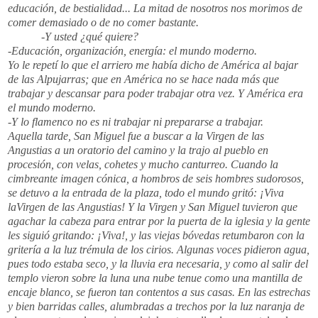
educación, de bestialidad... La mitad de nosotros nos morimos de
comer demasiado o de no comer bastante.
-Y usted ¿qué quiere?
-Educación, organización, energía: el mundo moderno.
Yo le repetí lo que el arriero me había dicho de América al bajar
de las Alpujarras; que en América no se hace nada más que
trabajar y descansar para poder trabajar otra vez. Y América era
el mundo moderno.
-Y lo flamenco no es ni trabajar ni prepararse a trabajar.
Aquella tarde, San Miguel fue a buscar a la Virgen de las
Angustias a un oratorio del camino y la trajo al pueblo en
procesión, con velas, cohetes y mucho canturreo. Cuando la
cimbreante imagen cónica, a hombros de seis hombres sudorosos,
se detuvo a la entrada de la plaza, todo el mundo gritó: ¡Viva
laVirgen de las Angustias! Y la Virgen y San Miguel tuvieron que
agachar la cabeza para entrar por la puerta de la iglesia y la gente
les siguió gritando: ¡Viva!, y las viejas bóvedas retumbaron con la
gritería a la luz trémula de los cirios. Algunas voces pidieron agua,
pues todo estaba seco, y la lluvia era necesaria, y como al salir del
templo vieron sobre la luna una nube tenue como una mantilla de
encaje blanco, se fueron tan contentos a sus casas. En las estrechas
y bien barridas calles, alumbradas a trechos por la luz naranja de