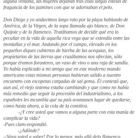
alguna ventana, las mujeres dejaban tras ellas largas estelas de
fragancia de los jazmines con que se adornaban el pelo.
Don Diego y yo anduvimos largo rato por la playa hablando de
América, de la Virgen, de la sopa llamada ajo blanco, de Don
Quijote y de lo flamenco. Tratábamos de decidir qué era lo
peculiar en la vida de aquella rica vega que se extendía entre las
montañas y el mar. Andando por el campo, elevado en los
pequeños diques cubiertos de hierba de las acequias, los
propietarios de las tierras que cruzábamos nos ofrecían, sólo
porque éramos forasteros, un vaso de vino o una raja de sandía.
Yo había explicado a mi amigo que en este moderno mundo
americano estas mismas personas hubieran salido a nuestro
encuentro con escopetas cargadas de sal gema. Él contestó que,
aun así, el viejo sistema estaba cambiando y que como no había
más remedio que seguir la procesión del industrialismo, a los
españoles les incumbía que su país avanzasen lugar de quedarse,
como hasta ahora, a la cola de la comitiva.
-¿Y cree usted que vamos a alguna parte con esta manía de
complicar la vida?
-Pues claro-respondió.
-¿Adónde?
-¡Vaya usted a saber! Por lo menos, más allá delo flamenco.