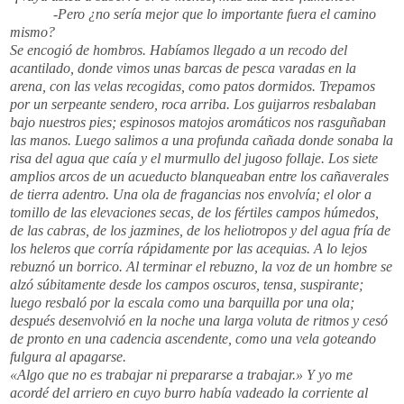
-Pero ¿no sería mejor que lo importante fuera el camino
mismo?
Se encogió de hombros. Habíamos llegado a un recodo del
acantilado, donde vimos unas barcas de pesca varadas en la
arena, con las velas recogidas, como patos dormidos. Trepamos
por un serpeante sendero, roca arriba. Los guijarros resbalaban
bajo nuestros pies; espinosos matojos aromáticos nos rasguñaban
las manos. Luego salimos a una profunda cañada donde sonaba la
risa del agua que caía y el murmullo del jugoso follaje. Los siete
amplios arcos de un acueducto blanqueaban entre los cañaverales
de tierra adentro. Una ola de fragancias nos envolvía; el olor a
tomillo de las elevaciones secas, de los fértiles campos húmedos,
de las cabras, de los jazmines, de los heliotropos y del agua fría de
los heleros que corría rápidamente por las acequias. A lo lejos
rebuznó un borrico. Al terminar el rebuzno, la voz de un hombre se
alzó súbitamente desde los campos oscuros, tensa, suspirante;
luego resbaló por la escala como una barquilla por una ola;
después desenvolvió en la noche una larga voluta de ritmos y cesó
de pronto en una cadencia ascendente, como una vela goteando
fulgura al apagarse.
«Algo que no es trabajar ni prepararse a trabajar.» Y yo me
acordé del arriero en cuyo burro había vadeado la corriente al