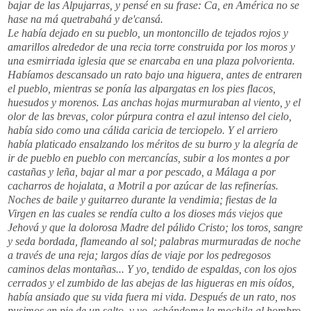
bajar de las Alpujarras, y pensé en su frase: Ca, en América no se
hase na má quetrabahá y de'cansá.
Le había dejado en su pueblo, un montoncillo de tejados rojos y
amarillos alrededor de una recia torre construida por los moros y
una esmirriada iglesia que se enarcaba en una plaza polvorienta.
Habíamos descansado un rato bajo una higuera, antes de entraren
el pueblo, mientras se ponía las alpargatas en los pies flacos,
huesudos y morenos. Las anchas hojas murmuraban al viento, y el
olor de las brevas, color púrpura contra el azul intenso del cielo,
había sido como una cálida caricia de terciopelo. Y el arriero
había platicado ensalzando los méritos de su burro y la alegría de
ir de pueblo en pueblo con mercancías, subir a los montes a por
castañas y leña, bajar al mar a por pescado, a Málaga a por
cacharros de hojalata, a Motril a por azúcar de las refinerías.
Noches de baile y guitarreo durante la vendimia; fiestas de la
Virgen en las cuales se rendía culto a los dioses más viejos que
Jehová y que la dolorosa Madre del pálido Cristo; los toros, sangre
y seda bordada, flameando al sol; palabras murmuradas de noche
a través de una reja; largos días de viaje por los pedregosos
caminos delas montañas... Y yo, tendido de espaldas, con los ojos
cerrados y el zumbido de las abejas de las higueras en mis oídos,
había ansiado que su vida fuera mi vida. Después de un rato, nos
pusimos en pie de un salto, y yo, echándome la mochila al hombro