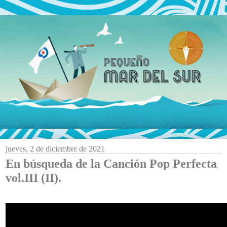
jueves, 2 de diciembre de 2021
En búsqueda de la Canción Pop Perfecta
vol.III (II).