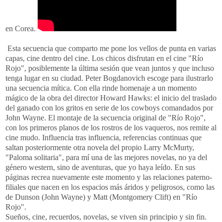
en Corea.
Esta secuencia que comparto me pone los vellos de punta en varias
capas, cine dentro del cine. Los chicos disfrutan en el cine "Río
Rojo", posiblemente la última sesión que vean juntos y que incluso
tenga lugar en su ciudad. Peter Bogdanovich escoge para ilustrarlo
una secuencia mítica. Con ella rinde homenaje a un momento
mágico de la obra del director Howard Hawks: el inicio del traslado
del ganado con los gritos en serie de los cowboys comandados por
John Wayne. El montaje de la secuencia original de "Río Rojo",
con los primeros planos de los rostros de los vaqueros, nos remite al
cine mudo. Influencia tras influencia, referencias continuas que
saltan posteriormente otra novela del propio Larry McMurty,
"Paloma solitaria", para mí una de las mejores novelas, no ya del
género western, sino de aventuras, que yo haya leído. En sus
páginas recrea nuevamente este momento y las relaciones paterno-
filiales que nacen en los espacios más áridos y peligrosos, como las
de Dunson (John Wayne) y Matt (Montgomery Clift) en "Río
Rojo".
Sueños, cine, recuerdos, novelas, se viven sin principio y sin fin.