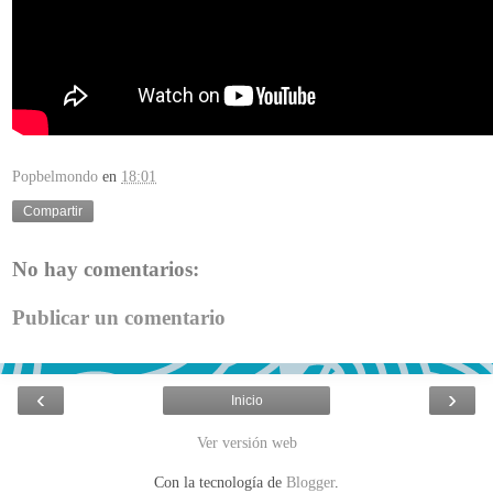
Popbelmondo
en
18:01
Compartir
No hay comentarios:
Publicar un comentario
‹
›
Inicio
Ver versión web
Con la tecnología de
Blogger
.