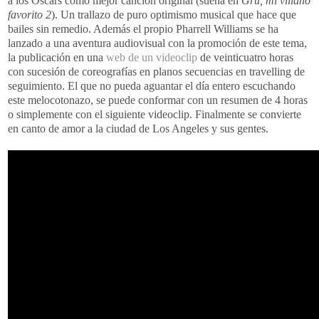
a los Oscars como mejor canción original (suena en
Gru, mi villano
favorito 2
). Un trallazo de puro optimismo musical que hace que
bailes sin remedio. Además el propio Pharrell Williams se ha
lanzado a una aventura audiovisual con la promoción de este tema,
la publicación en una
web de un videoclip
de veinticuatro horas
con sucesión de coreografías en planos secuencias en travelling de
seguimiento. El que no pueda aguantar el día entero escuchando
este melocotonazo, se puede conformar con un resumen de 4 horas
o simplemente con el siguiente videoclip. Finalmente se convierte
en canto de amor a la ciudad de Los Angeles y sus gentes.