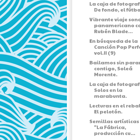
La caja de fotograf
De fondo, el fútbo
Vibrante viaje son
panamericano c
Rubén Blade...
En búsqueda de la
Canción Pop Perf
vol.II (9)
Bailamos sin para
contigo, Soleá
Morente.
La caja de fotograf
Solos en la
marabunta.
Lecturas en el rebal
El pelotón.
Semillas artísticas
"La Fábrica,
producción cu...