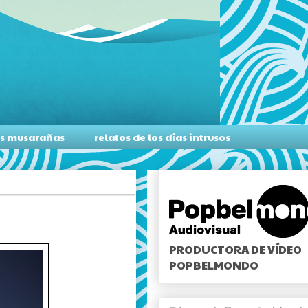
as musarañas
relatos de los días intrusos
PRODUCTORA DE VÍDEO
POPBELMONDO