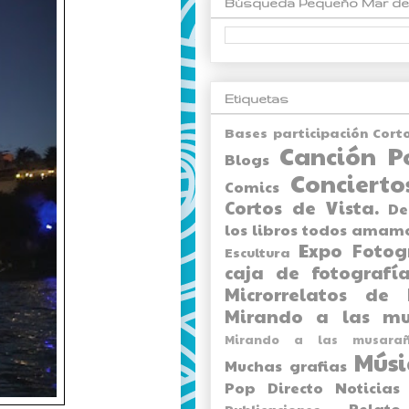
Búsqueda Pequeño Mar de
Etiquetas
Bases participación Cort
Canción P
Blogs
Concierto
Comics
Cortos de Vista.
De
los libros todos amam
Expo
Fotog
Escultura
caja de fotografía
Microrrelatos de 
Mirando a las mu
Mirando a las musarañ
Músi
Muchas grafias
Pop Directo
Noticias
Relato
Publicaciones