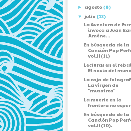
agosto
(8)
►
julio
(13)
▼
La Aventura de Escr
invoca a Juan R
Jiméne...
En búsqueda de la
Canción Pop Perf
vol.II (11)
Lecturas en el rebal
El novio del mun
La caja de fotograf
La virgen de
"musotros"
La muerte en la
frontera no esper
En búsqueda de la
Canción Pop Perf
vol.II (10).