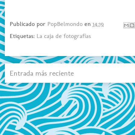
Publicado por
PopBelmondo
en
14:19
Etiquetas:
La caja de fotografías
Entrada más reciente