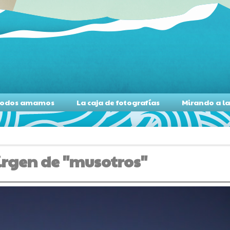
s todos amamos
La caja de fotografías
Mirando a l
virgen de "musotros"