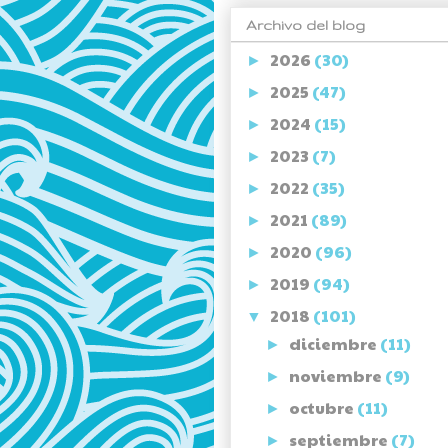
Archivo del blog
2026
(30)
►
2025
(47)
►
2024
(15)
►
2023
(7)
►
2022
(35)
►
2021
(89)
►
2020
(96)
►
2019
(94)
►
2018
(101)
▼
diciembre
(11)
►
noviembre
(9)
►
octubre
(11)
►
septiembre
(7)
►