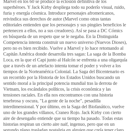
Marvel en los 60 se produce la eclosión definitiva de los
superhéroes. Y Jack Kirby despliega todo su poderío visual, ruido,
furia y energía cósmica. Introduce personajes afromericanos,
reivindica sus derechos de autor (Marvel como otras tantas
editoriales entienden que los personajes y sus pingües beneficios le
pertenecen a ellos, no a sus creadores). Así se pasa a DC Cómics
en búsqueda de un respeto que se le negaba. En la Distinguida
Competencia intenta construir un nuevo universo (Nuevos Dioses),
pero no es bien recibido. Vuelve a Marvel y lo hace retomando al
Capitán América donde desarrolla tres sagas: La saga de la Bomba
Loca, en la que el Capi junto al Halcón se enfrenta a una oligarquía
que a través de un artefacto intenta tomar el poder y volver a los
tiempos de la Norteamérica Colonial. La Saga del Bicentenario es
un recorrido por la Historia de los Estados Unidos buscando un
sentido moral a la principal potencia mundial tras la derrota de
Vietnam, los escándalos políticos, la crisis económica y las
tensiones raciales. En ella nos encontramos con una historia
tenebrosa y oscura, "La gente de la noche", pesadilla
interdimensional. Y por último, en la Saga del Biofanático, vuelve
uno de los grandes villanos, Craneo Rojo. Jack Kirby con cierto
aire de desengaño entiende que su tiempo ha pasado. Todas estas
historias respiran un cierto aire naif, ingenuo, pero que en un
segundo plano trasladan nostalgia en alguien que creía tener claro