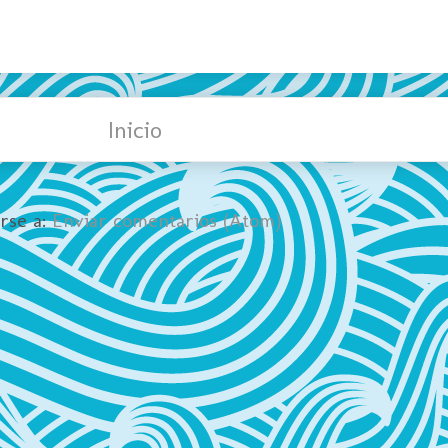
Inicio
irse a:
Enviar comentarios (Atom)