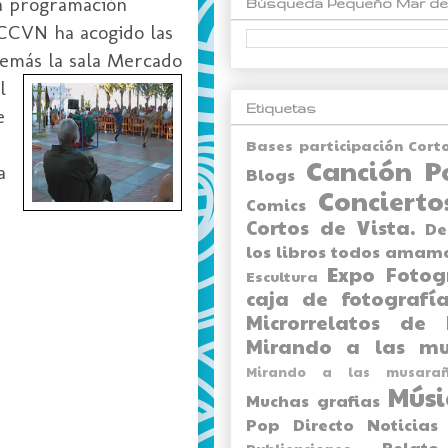
la programación
Búsqueda Pequeño Mar de
 CCVN ha acogido las
demás la sala Mercado
l
Etiquetas
e
Bases participación Cort
Canción P
a
Blogs
Concierto
Comics
Cortos de Vista.
De
los libros todos amam
Expo
Fotog
Escultura
caja de fotografía
Microrrelatos de 
Mirando a las mu
Mirando a las musarañ
Músi
Muchas grafias
Pop Directo
Noticias
Relato
Publicaciones