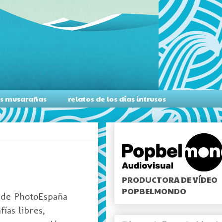
as musarañas
relatos de los días intrusos
PRODUCTORA DE VÍDEO
POPBELMONDO
s de PhotoEspaña
ías libres,