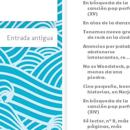
En búsqueda de la
canción pop perf
(XV)
En alas de la danz
Tenemos nuevo gr
Entrada antigua
de rock en la ciu
Anuncios por palab
abstenerse
intolerantes, re...
No es Woodstock, p
menos da una
piedra.
Cine pequeño, bue
historias, en Nerj
En búsqueda de la
canción pop perf
(XIV)
Sé lector, nº 8, más
páginas, más