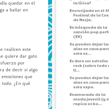
odía quedar en el
la lírica?
ga a bailar en
Encrucijada en el 4
Festival de la Cu
de Nerja.
En búsqueda de la
canción pop perf
(XV)
Se pueden dejar la
alas en casa para
e realicen este
esta ex...
se quiere dar gato
Es duro ser estrella
esfuerzo por
rock (sobre todo s
a de decir si algo
ll...
as emociones que
Se pueden dejar la
alas en casa para
e todo. ¿En qué
esta expo.
Enamorado de la
moda juvenil (y si
ropica es bo...