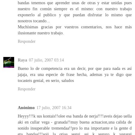
bandas tenemos que aprender unas de otras y estar unidas pues
nuestro fin común siempre es el mismo: con nuestro trabajo
exponerlo al publico y que puedan disfrutar lo mismo que
nosotros tocando...
Muchísimas gracias por vuestros comentarios, nos hace más
ilusionante nuestro trabajo.
Responder
Raya
07 julio, 2007 03:14
Bueno lo de competencia era un decir, por que para nada es así
jajaja, era una especie de frase hecha, ademas ya te digo que
tocasteis genial, en serio, saludos
Responder
Anónimo
17 julio, 2007 16:34
Heyyy!!!k sus kontais!!olee esa banda de nerja!!!!aveis dejao uella
aki en cullar vega - granada!!muy buena actuacion,una calida de
sonido insuperable tremendaa!!pro lo ma importante e la gente d
eta bandaa!!!soii la otiaa segui asi k seguro k yegarei