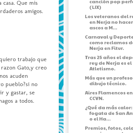
canción pop perf
a casa. Que mis
(LIX)
erdaderos amigos.
Los veteranos del r
en Nerja no hace
ascos a M...
Carnaval y Deport
como reclamos d
Nerja en Fitur.
Tras 25 años el dep
quiero trabajo que
rey de Nerja es el
e razon Gato,y creo
Atletismo.
inos acuden
Más que un profeso
dibujo técnico.
ro pueblo?si no
r y gastar, se
Aires Flamencos en
CCVN.
magos a todos.
¿Qué da más calor:
fogata de San A
o el Ha...
Premios, fotos, col