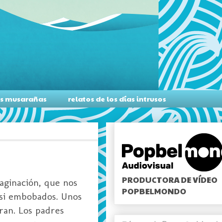
as musarañas
relatos de los días intrusos
PRODUCTORA DE VÍDEO
aginación, que nos
POPBELMONDO
casi embobados. Unos
ran. Los padres