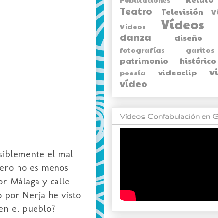
Teatro
Televisión
V
Vídeos
Videos
danza
diseño
fotografías
garitos
patrimonio histórico
v
videoclip
poesía
vídeo
Vídeos Confabulación en G
osiblemente el mal
pero no es menos
or Málaga y calle
 por Nerja he visto
 en el pueblo?