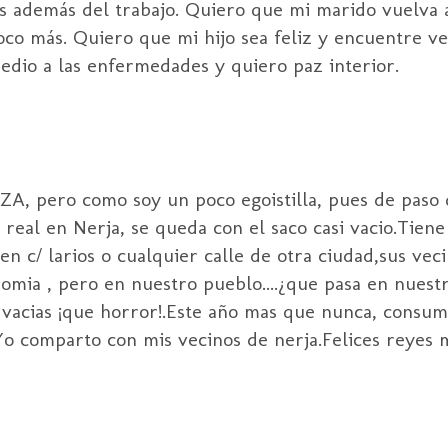
sas además del trabajo. Quiero que mi marido vuelva 
oco más. Quiero que mi hijo sea feliz y encuentre v
dio a las enfermedades y quiero paz interior.
, pero como soy un poco egoistilla, pues de paso 
o real en Nerja, se queda con el saco casi vacio.Tien
 c/ larios o cualquier calle de otra ciudad,sus vec
nomia , pero en nuestro pueblo....¿que pasa en nuest
e vacias ¡que horror!.Este año mas que nunca, consumi
.Yo comparto con mis vecinos de nerja.Felices reyes 