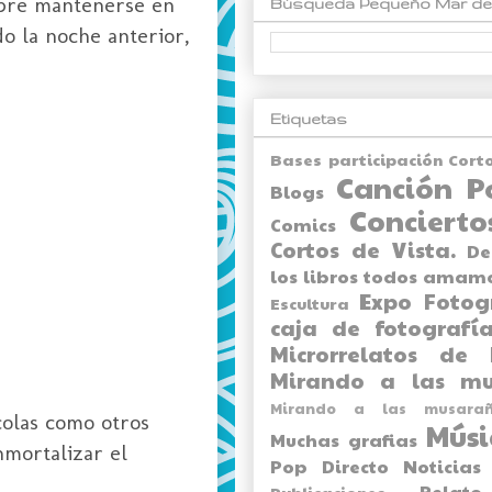
empre mantenerse en
Búsqueda Pequeño Mar de
o la noche anterior,
Etiquetas
Bases participación Cort
Canción P
Blogs
Concierto
Comics
Cortos de Vista.
De
los libros todos amam
Expo
Fotog
Escultura
caja de fotografía
Microrrelatos de 
Mirando a las mu
Mirando a las musarañ
colas como otros
Músi
Muchas grafias
nmortalizar el
Pop Directo
Noticias
Relato
Publicaciones