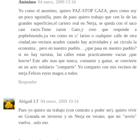
Anónimo
04 enero, 2009 13:34
Yo como el anonimo, quiero PAZ-STOP GAZA, pero como soy
un poco egoistilla, pues de paso quiero trabajo que con lo de las
grandes superficies,el cartero real en Nerja, se queda con el saco
casi vacio.Tiene razon Gato,y creo que responde a
popbelmondo,ya ves como en c/ larios o cualquier calle de otra
ciudad,sus vecinos acuden cuando hay actividades y asi circula la
economia , pero en nuestro pueblo....¿que pasa en nuestro pueblo?
si no hay turistas, las calles estan practicamente vacias ¡que
horror!.Este año mas que nunca, consumir y gastar, se convierte
en un acto solidario "compartir".Yo comparto con mis vecinos de
nerja.Felices reyes magos a todos.
Responder
Abigail LT
04 enero, 2009 19:14
Pues yo quiero un trabajo (con contrato a poder ser), quiero vivir
en Granada en invierno y en Nerja en verano, que mi "novio"
vuelva...solo eso.