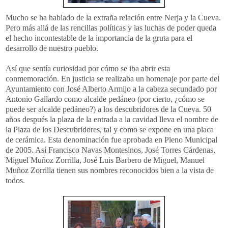
Mucho se ha hablado de la extraña relación entre
Nerja
y la Cueva.
Pero más allá de las rencillas políticas y las luchas de poder queda
el hecho i
ncontestable
de la
importancia
de la gruta para el
desarrollo de nuestro pueblo.
Así que sentía curiosidad por cómo se iba abrir esta
conmemoración
. En justicia se realizaba un homenaje por parte del
Ayuntamiento con José
Alberto
Armijo
a la cabeza secundado por
Antonio Gallardo como alcalde pedáneo (por cierto, ¿cómo se
puede ser alcalde pedáneo?) a los descubridores de la Cueva. 50
años después la plaza de la entrada a la cavidad lleva el nombre de
la Plaza de los Descubridores, tal y como se expone en una placa
de cerámica. Esta denominación fue aprobada en Pleno Municipal
de 2005. Así Francisco Navas Montesinos, José Torres Cárdenas,
Miguel
Muñoz
Zorrilla
, José Luis Barbero de Miguel, Manuel
Muñoz
Zorrilla
tienen sus nombres reconocidos bien a la vista de
todos.