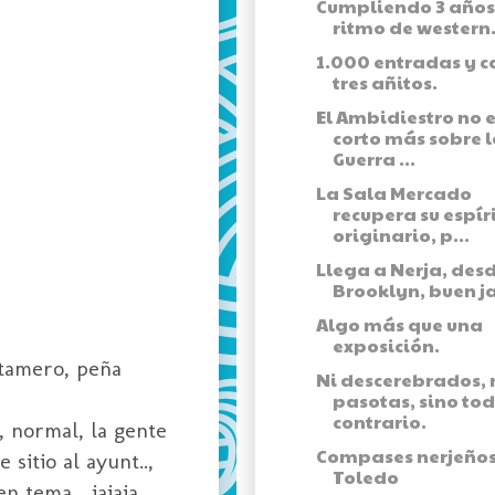
Cumpliendo 3 años
ritmo de western
1.000 entradas y c
tres añitos.
El Ambidiestro no e
corto más sobre 
Guerra ...
La Sala Mercado
recupera su espír
originario, p...
Llega a Nerja, des
Brooklyn, buen j
Algo más que una
exposición.
etamero, peña
Ni descerebrados, 
pasotas, sino tod
contrario.
, normal, la gente
Compases nerjeños
sitio al ayunt..,
Toledo
n tema... jajaja