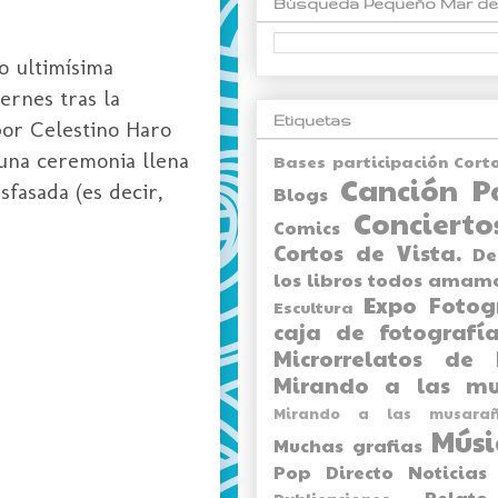
Búsqueda Pequeño Mar de
o ultimísima
ernes tras la
Etiquetas
por Celestino Haro
 una ceremonia llena
Bases participación Cort
Canción P
sfasada (es decir,
Blogs
Concierto
Comics
Cortos de Vista.
De
los libros todos amam
Expo
Fotog
Escultura
caja de fotografía
Microrrelatos de 
Mirando a las mu
Mirando a las musarañ
Músi
Muchas grafias
Pop Directo
Noticias
Relato
Publicaciones