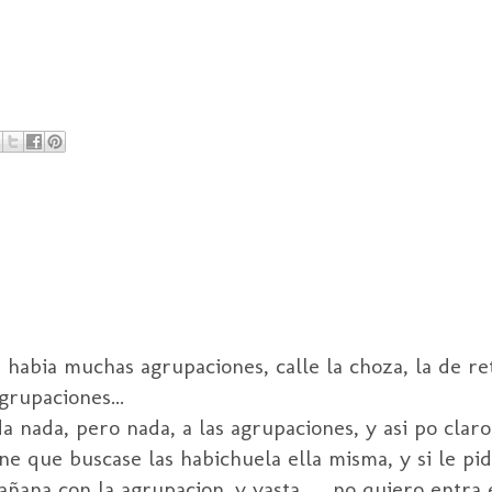
 habia muchas agrupaciones, calle la choza, la de r
grupaciones...
a nada, pero nada, a las agrupaciones, y asi po claro
e que buscase las habichuela ella misma, y si le pide 
ñana con la agrupacion. y yasta...... no quiero entra e