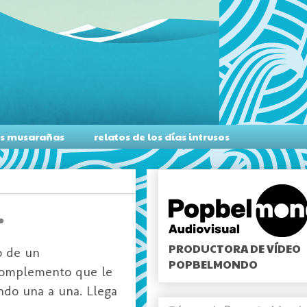
as musarañas
relatos de los días intrusos
.
PRODUCTORA DE VÍDEO
o de un
POPBELMONDO
complemento que le
ndo una a una. Llega