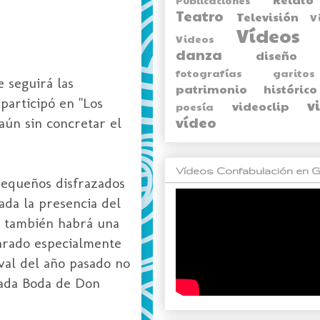
Teatro
Televisión
V
Vídeos
Videos
danza
diseño
fotografías
garitos
e seguirá las
patrimonio histórico
participó en "Los
v
videoclip
poesía
vídeo
aún sin concretar el
Vídeos Confabulación en G
 pequeños disfrazados
ada la presencia del
o también habrá una
parado especialmente
val del año pasado no
nada Boda de Don