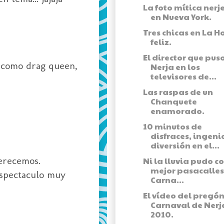
La foto mítica nerj
en Nueva York.
Tres chicas en La H
feliz.
El director que pus
e como drag queen,
Nerja en los
televisores de...
Las raspas de un
Chanquete
enamorado.
10 minutos de
disfraces, ingeni
diversión en el...
erecemos.
Ni la lluvia pudo co
mejor pasacalles
espectaculo muy
Carna...
El vídeo del pregó
Carnaval de Nerj
2010.