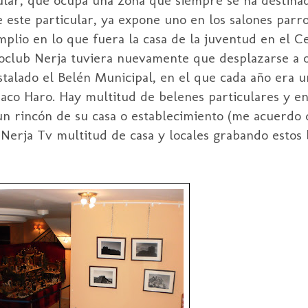
le este particular, ya expone uno en los salones parr
mplio en lo que fuera la casa de la juventud en el C
toclub Nerja tuviera nuevamente que desplazarse a ot
nstalado el Belén Municipal, en el que cada año era u
Paco Haro. Hay multitud de belenes particulares y e
un rincón de su casa o establecimiento (me acuerdo
erja Tv multitud de casa y locales grabando estos 