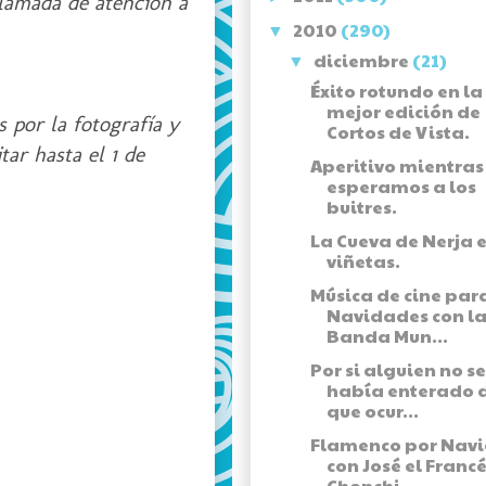
 llamada de atención a
2010
(290)
▼
diciembre
(21)
▼
Éxito rotundo en la
mejor edición de
 por la fotografía y
Cortos de Vista.
tar hasta el 1 de
Aperitivo mientras
esperamos a los
buitres.
La Cueva de Nerja 
viñetas.
Música de cine para
Navidades con l
Banda Mun...
Por si alguien no se
había enterado d
que ocur...
Flamenco por Nav
con José el Francé
Chonchi...