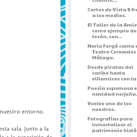
Cortos de Vista 8 f
a los medios.
El Taller de la Ami
como ejemplo de
tesón, con...
Nuria Fergó canta e
Teatro Cervantes
Málaga.
Desde piratas del
caribe hasta
villancicos con la 
Poesía espumosa e
navidad nerjeña
Vuelve uno de los
nuestros.
 nuestro entorno.
Fotografías para
inmortalizar el
ta sala. Junto a la
patrimonio histór
o a la exposición de