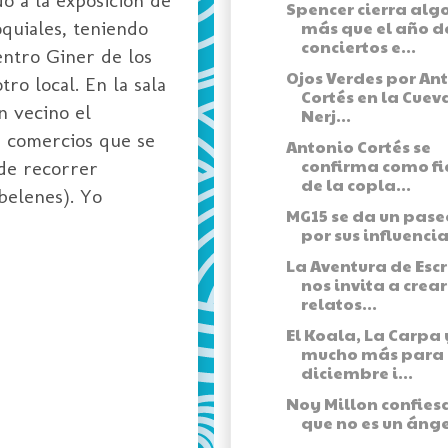
Spencer cierra alg
oquiales, teniendo
más que el año d
conciertos e...
entro Giner de los
Ojos Verdes por An
ro local. En la sala
Cortés en la Cuev
n vecino el
Nerj...
n comercios que se
Antonio Cortés se
confirma como f
 de recorrer
de la copla...
belenes). Yo
MG15 se da un pase
por sus influencia
La Aventura de Escr
nos invita a crear
relatos...
El Koala, La Carpa 
mucho más para
diciembre i...
Noy Millon confies
que no es un ánge