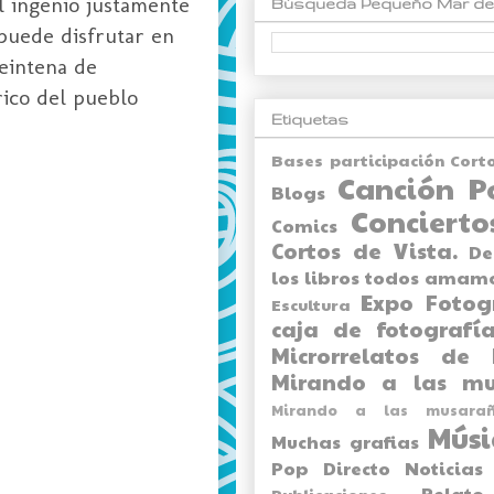
l ingenio justamente
Búsqueda Pequeño Mar de
 puede disfrutar en
eintena de
rico del pueblo
Etiquetas
Bases participación Cort
Canción P
Blogs
Concierto
Comics
Cortos de Vista.
De
los libros todos amam
Expo
Fotog
Escultura
caja de fotografía
Microrrelatos de 
Mirando a las mu
Mirando a las musarañ
Músi
Muchas grafias
Pop Directo
Noticias
Relato
Publicaciones