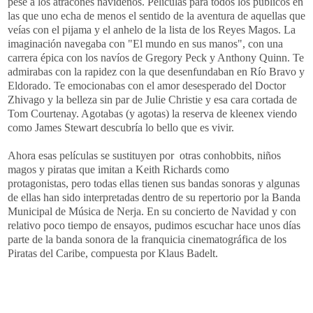
pese a los atracones navideños. Películas para todos los públicos en
las que uno echa de menos el sentido de la aventura de aquellas que
veías con el pijama y el anhelo de la lista de los Reyes Magos. La
imaginación navegaba con "El mundo en sus manos", con una
carrera épica con los navíos de Gregory Peck y Anthony Quinn. Te
admirabas con la rapidez con la que desenfundaban en Río Bravo y
Eldorado. Te emocionabas con el amor desesperado del Doctor
Zhivago y la belleza sin par de Julie Christie y esa cara cortada de
Tom Courtenay. Agotabas (y agotas) la reserva de kleenex viendo
como James Stewart descubría lo bello que es vivir.
Ahora esas películas se sustituyen por otras conhobbits, niños
magos y piratas que imitan a Keith Richards como
protagonistas, pero todas ellas tienen sus bandas sonoras y algunas
de ellas han sido interpretadas dentro de su repertorio por la Banda
Municipal de Música de Nerja. En su concierto de Navidad y con
relativo poco tiempo de ensayos, pudimos escuchar hace unos días
parte de la banda sonora de la franquicia cinematográfica de los
Piratas del Caribe, compuesta por Klaus Badelt.