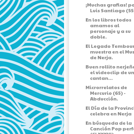
¡Muchas grafias! p
Luis Santiago (55
En los libros todos
amamos al
personaje y a su
doble.
El Legado Tembour
muestra en el Mu
de Nerja.
Buen rollito nerjeñ
el videoclip de u
cantan...
Microrrelatos de
Mercurio (65) -
Abducción.
El Día de la Provinc
celebra en Nerja
En búsqueda de la
Canción Pop perf