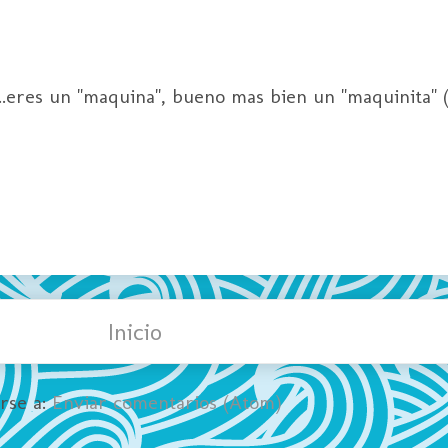
ja...eres un "maquina", bueno mas bien un "maquinita" (n
Inicio
irse a:
Enviar comentarios (Atom)