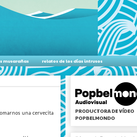
as musarañas
relatos de los días intrusos
PRODUCTORA DE VÍDEO
tomarnos una cervecita
POPBELMONDO