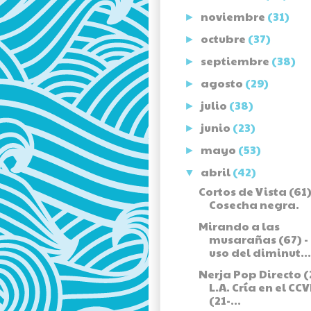
noviembre
(31)
►
octubre
(37)
►
septiembre
(38)
►
agosto
(29)
►
julio
(38)
►
junio
(23)
►
mayo
(53)
►
abril
(42)
▼
Cortos de Vista (61)
Cosecha negra.
Mirando a las
musarañas (67) -
uso del diminut...
Nerja Pop Directo (2
L.A. Cría en el CC
(21-...