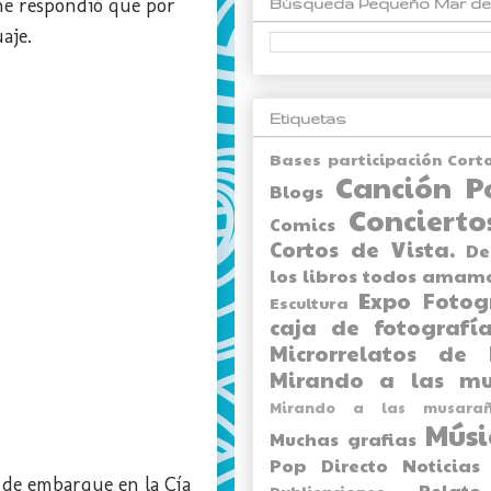
 me respondió que por
Búsqueda Pequeño Mar de
aje.
Etiquetas
Bases participación Cort
Canción P
Blogs
Concierto
Comics
Cortos de Vista.
De
los libros todos amam
Expo
Fotog
Escultura
caja de fotografía
Microrrelatos de 
Mirando a las mu
Mirando a las musarañ
Músi
Muchas grafias
Pop Directo
Noticias
s de embarque en la Cía
Relato
Publicaciones