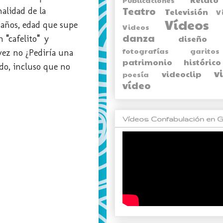
Teatro
alidad de la
Televisión
V
Vídeos
 años, edad que supe
Videos
danza
diseño
un
"
cafelito
"
y
fotografías
garitos
vez no ¿Pediría una
patrimonio histórico
do, incluso que no
v
videoclip
poesía
vídeo
Vídeos Confabulación en G