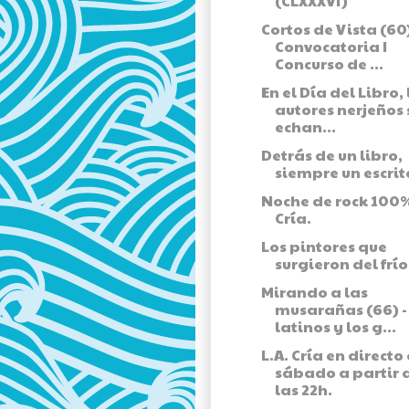
(CLXXXVI)
Cortos de Vista (60)
Convocatoria I
Concurso de ...
En el Día del Libro, 
autores nerjeños 
echan...
Detrás de un libro,
siempre un escrit
Noche de rock 100%
Cría.
Los pintores que
surgieron del frío
Mirando a las
musarañas (66) -
latinos y los g...
L.A. Cría en directo
sábado a partir 
las 22h.