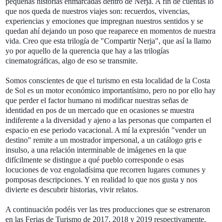
pequeñas historias enmarcadas dentro de Nerja. A fin de cuentas lo
que nos queda de nuestros viajes son: recuerdos, vivencias,
experiencias y emocione
s que impregnan nuestros sentidos y se
quedan ahí dejando un poso que reaparece en momentos de nuestra
vida. Creo que esta trilogía de "Compartir Nerja", que así la llamo
yo por aquello de la querencia que hay a las trilogías
cinematográficas,
algo de eso se transmite.
Somos conscientes de que el turismo en esta localidad de la Costa
de Sol es un motor económico importantísimo, pero no por ello hay
que perder el factor humano ni modificar nuestras señas de
identidad en pos de un mercado que en ocasiones se muestra
indiferente a la diversidad y ajeno a las personas que comparten el
espacio en ese periodo vacacional. A mí la expresión "vender un
destino" remite a un mostrador impersonal, a un catálogo gris e
insulso, a una relación interminable de imágenes en la que
difícilmente se distingue a qué pueblo corresponde o esas
locuciones de voz engoladísima que recorren lugares comunes y
pomposas descripciones. Y en realidad lo que nos gusta y nos
divierte es descubrir historias, vivir relatos.
A continuación podéis ver las tres producciones que se estrenaron
en las Ferias de Turismo de 2017, 2018 y 2019 respectivamente.