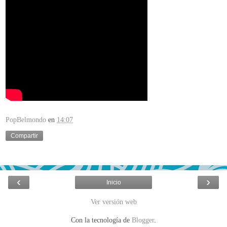
PopBelmondo
en
14:07
Compartir
‹
›
Inicio
Ver versión web
Con la tecnología de
Blogger
.