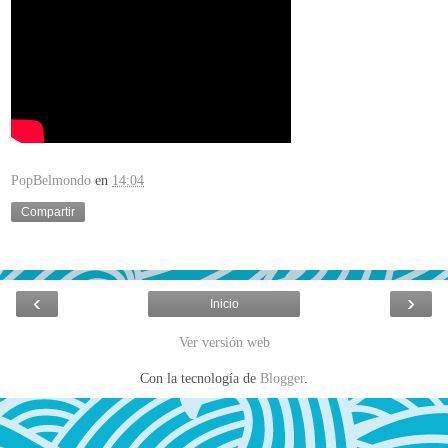
PopBelmondo
en
14:04
Compartir
‹
›
Inicio
Ver versión web
Con la tecnología de
Blogger
.