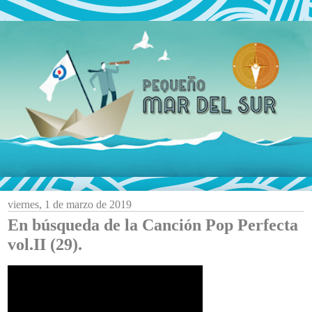
viernes, 1 de marzo de 2019
En búsqueda de la Canción Pop Perfecta
vol.II (29).