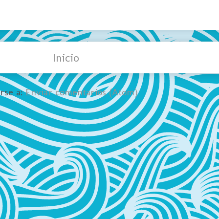
Inicio
irse a:
Enviar comentarios (Atom)