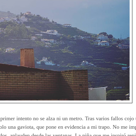
primer intento no se alza ni un metro. Tras varios fallos coj
 solo una gaviota, que pone en evidencia a mi trapo. No me im
dos, aplauden desde las ventanas. La niña que me inspiró rep