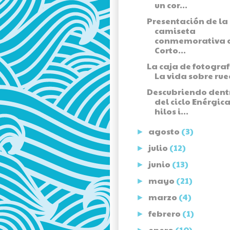
un cor...
Presentación de la
camiseta
conmemorativa 
Corto...
La caja de fotograf
La vida sobre rue
Descubriendo dent
del ciclo Enérgica
hilos i...
agosto
(3)
►
julio
(12)
►
junio
(13)
►
mayo
(21)
►
marzo
(4)
►
febrero
(1)
►
enero
(10)