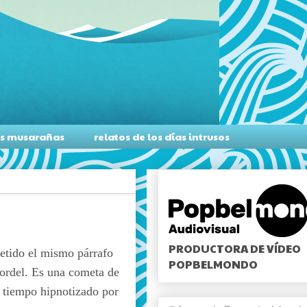
as musarañas
relatos de los días intrusos
PRODUCTORA DE VÍDEO
petido el mismo párrafo
POPBELMONDO
 cordel. Es una cometa de
l tiempo hipnotizado por