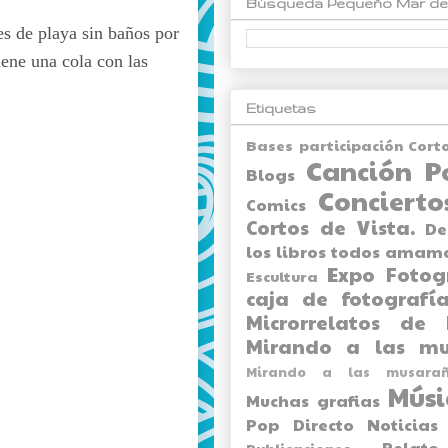
Búsqueda Pequeño Mar de
es de playa sin baños por
iene una cola con las
Etiquetas
Bases participación Cort
Canción P
Blogs
Concierto
Comics
Cortos de Vista.
De
los libros todos amam
Expo
Fotog
Escultura
caja de fotografía
Microrrelatos de 
Mirando a las mu
Mirando a las musarañ
Músi
Muchas grafias
Pop Directo
Noticias
Relato
Publicaciones