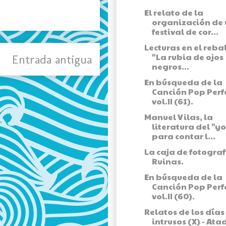
El relato de la
organización de 
festival de cor...
Lecturas en el rebal
"La rubia de ojos
Entrada antigua
negros...
En búsqueda de la
Canción Pop Perf
vol.II (61).
Manuel Vilas, la
literatura del "yo
para contar l...
La caja de fotograf
Ruinas.
En búsqueda de la
Canción Pop Perf
vol.II (60).
Relatos de los días
intrusos (X) - Ata