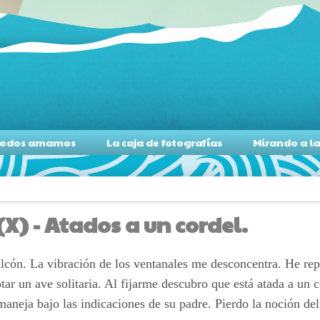
s todos amamos
La caja de fotografías
Mirando a l
(X) - Atados a un cordel.
balcón. La vibración de los ventanales me desconcentra. He re
otar un ave solitaria. Al fijarme descubro que está atada a un
aneja bajo las indicaciones de su padre. Pierdo la noción de