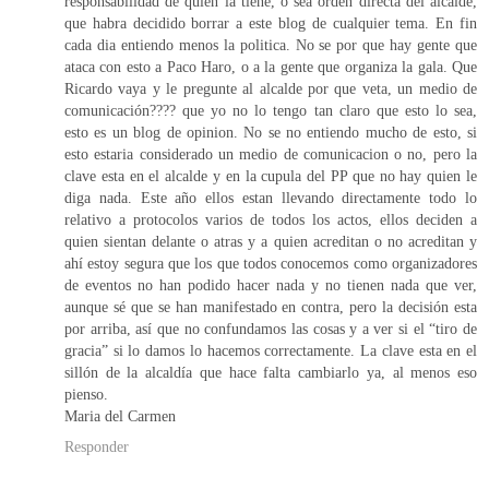
responsabilidad de quien la tiene, o sea orden directa del alcalde,
que habra decidido borrar a este blog de cualquier tema. En fin
cada dia entiendo menos la politica. No se por que hay gente que
ataca con esto a Paco Haro, o a la gente que organiza la gala. Que
Ricardo vaya y le pregunte al alcalde por que veta, un medio de
comunicación???? que yo no lo tengo tan claro que esto lo sea,
esto es un blog de opinion. No se no entiendo mucho de esto, si
esto estaria considerado un medio de comunicacion o no, pero la
clave esta en el alcalde y en la cupula del PP que no hay quien le
diga nada. Este año ellos estan llevando directamente todo lo
relativo a protocolos varios de todos los actos, ellos deciden a
quien sientan delante o atras y a quien acreditan o no acreditan y
ahí estoy segura que los que todos conocemos como organizadores
de eventos no han podido hacer nada y no tienen nada que ver,
aunque sé que se han manifestado en contra, pero la decisión esta
por arriba, así que no confundamos las cosas y a ver si el “tiro de
gracia” si lo damos lo hacemos correctamente. La clave esta en el
sillón de la alcaldía que hace falta cambiarlo ya, al menos eso
pienso.
Maria del Carmen
Responder