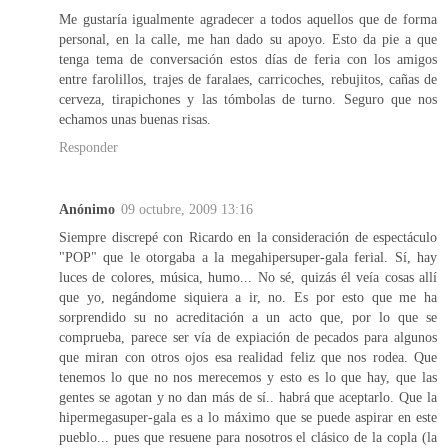
Me gustaría igualmente agradecer a todos aquellos que de forma
personal, en la calle, me han dado su apoyo. Esto da pie a que
tenga tema de conversación estos días de feria con los amigos
entre farolillos, trajes de faralaes, carricoches, rebujitos, cañas de
cerveza, tirapichones y las tómbolas de turno. Seguro que nos
echamos unas buenas risas.
Responder
Anónimo
09 octubre, 2009 13:16
Siempre discrepé con Ricardo en la consideración de espectáculo
"POP" que le otorgaba a la megahipersuper-gala ferial. Sí, hay
luces de colores, música, humo... No sé, quizás él veía cosas allí
que yo, negándome siquiera a ir, no. Es por esto que me ha
sorprendido su no acreditación a un acto que, por lo que se
comprueba, parece ser vía de expiación de pecados para algunos
que miran con otros ojos esa realidad feliz que nos rodea. Que
tenemos lo que no nos merecemos y esto es lo que hay, que las
gentes se agotan y no dan más de sí.. habrá que aceptarlo. Que la
hipermegasuper-gala es a lo máximo que se puede aspirar en este
pueblo... pues que resuene para nosotros el clásico de la copla (la