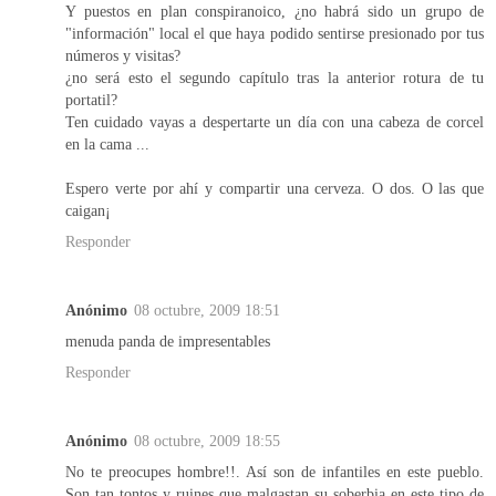
Y puestos en plan conspiranoico, ¿no habrá sido un grupo de
"información" local el que haya podido sentirse presionado por tus
números y visitas?
¿no será esto el segundo capítulo tras la anterior rotura de tu
portatil?
Ten cuidado vayas a despertarte un día con una cabeza de corcel
en la cama ...
Espero verte por ahí y compartir una cerveza. O dos. O las que
caigan¡
Responder
Anónimo
08 octubre, 2009 18:51
menuda panda de impresentables
Responder
Anónimo
08 octubre, 2009 18:55
No te preocupes hombre!!. Así son de infantiles en este pueblo.
Son tan tontos y ruines que malgastan su soberbia en este tipo de