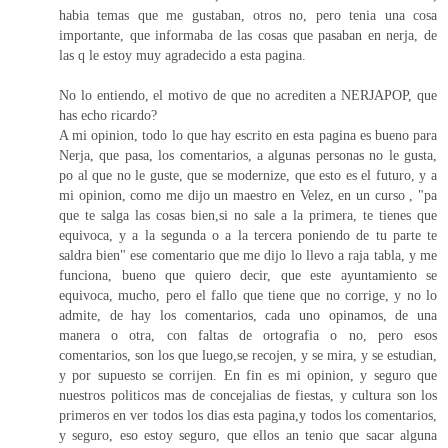
habia temas que me gustaban, otros no, pero tenia una cosa
importante, que informaba de las cosas que pasaban en nerja, de
las q le estoy muy agradecido a esta pagina.
No lo entiendo, el motivo de que no acrediten a NERJAPOP, que
has echo ricardo?
A mi opinion, todo lo que hay escrito en esta pagina es bueno para
Nerja, que pasa, los comentarios, a algunas personas no le gusta,
po al que no le guste, que se modernize, que esto es el futuro, y a
mi opinion, como me dijo un maestro en Velez, en un curso , "pa
que te salga las cosas bien,si no sale a la primera, te tienes que
equivoca, y a la segunda o a la tercera poniendo de tu parte te
saldra bien" ese comentario que me dijo lo llevo a raja tabla, y me
funciona, bueno que quiero decir, que este ayuntamiento se
equivoca, mucho, pero el fallo que tiene que no corrige, y no lo
admite, de hay los comentarios, cada uno opinamos, de una
manera o otra, con faltas de ortografia o no, pero esos
comentarios, son los que luego,se recojen, y se mira, y se estudian,
y por supuesto se corrijen. En fin es mi opinion, y seguro que
nuestros politicos mas de concejalias de fiestas, y cultura son los
primeros en ver todos los dias esta pagina,y todos los comentarios,
y seguro, eso estoy seguro, que ellos an tenio que sacar alguna