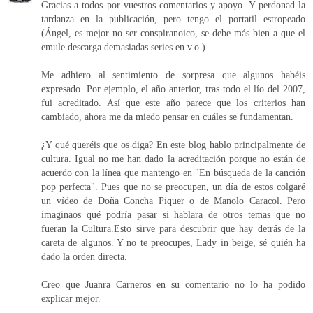
Gracias a todos por vuestros comentarios y apoyo. Y perdonad la
tardanza en la publicación, pero tengo el portatil estropeado
(Ángel, es mejor no ser conspiranoico, se debe más bien a que el
emule descarga demasiadas series en v.o.).
Me adhiero al sentimiento de sorpresa que algunos habéis
expresado. Por ejemplo, el año anterior, tras todo el lío del 2007,
fui acreditado. Así que este año parece que los criterios han
cambiado, ahora me da miedo pensar en cuáles se fundamentan.
¿Y qué queréis que os diga? En este blog hablo principalmente de
cultura. Igual no me han dado la acreditación porque no están de
acuerdo con la línea que mantengo en "En búsqueda de la canción
pop perfecta". Pues que no se preocupen, un día de estos colgaré
un vídeo de Doña Concha Piquer o de Manolo Caracol. Pero
imaginaos qué podría pasar si hablara de otros temas que no
fueran la Cultura.Esto sirve para descubrir que hay detrás de la
careta de algunos. Y no te preocupes, Lady in beige, sé quién ha
dado la orden directa.
Creo que Juanra Carneros en su comentario no lo ha podido
explicar mejor.