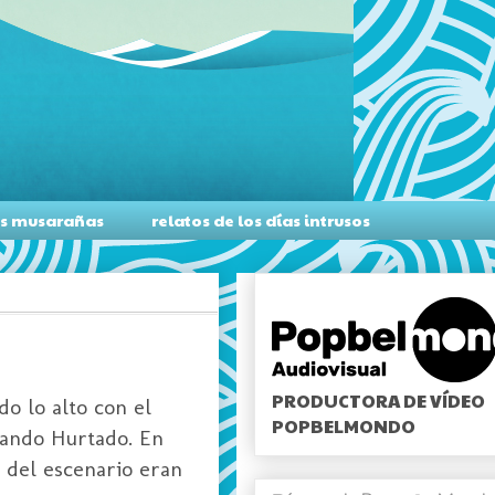
as musarañas
relatos de los días intrusos
PRODUCTORA DE VÍDEO
o lo alto con el
POPBELMONDO
nando Hurtado. En
 del escenario eran