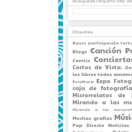
Búsqueda Pequeño Mar de
Etiquetas
Bases participación Cort
Canción P
Blogs
Concierto
Comics
Cortos de Vista.
De
los libros todos amam
Expo
Fotog
Escultura
caja de fotografía
Microrrelatos de 
Mirando a las mu
Mirando a las musarañ
Músi
Muchas grafias
Pop Directo
Noticias
Relato
Publicaciones