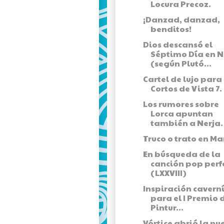
Locura Precoz.
¡Danzad, danzad,
benditos!
Dios descansó el
Séptimo Día en N
(según Plutó...
Cartel de lujo para
Cortos de Vista 7.
Los rumores sobre
Lorca apuntan
también a Nerja.
Truco o trato en Ma
En búsqueda de la
canción pop perf
(LXXVIII)
Inspiración cavern
para el I Premio 
Pintur...
Vórtice abrió la nu