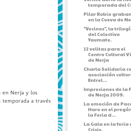
temporada del C
Pilar Rubio graba
en la Cueva de Ne
"Vecinos", la trilog
del Colectivo
Yaumate.
12 velitas para el
Centro Cultural V
de Nerja
Charla Solidaria c
asociación cultur
Entrel...
Impresiones de la 
 en Nerja y los
de Nerja 2009.
a temporada a través
La emoción de Pac
Haro en el pregó
la Feria d...
La Gala en la feria 
Crisis.