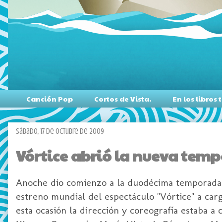
Canción Pop
Cortos de Vista.
En los libro
sábado, 17 de octubre de 2009
Vórtice abrió la nueva tem
Anoche dio comienzo a la duodécima temporada de
estreno mundial del espectáculo "Vórtice" a c
esta ocasión la dirección y coreografía estaba 