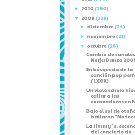
2010
(290)
►
2009
(339)
▼
diciembre
(24)
►
noviembre
(21)
►
octubre
(28)
▼
Cambio de canales
Nerja Danza 200
En búsqueda de la
canción pop perf
(LXXIX)
Un violonchelo hiz
callar a las
excavadoras en N
Bajo el sol de otoñ
bailaron "No toca
La Jimmy´s, escen
del concierto de