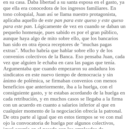
en su casa. Daba libertad a su santa esposa en el gasto, ya
que ella era conocedora de los ingresos familiares. En
tono coloquial, Juan así se llama nuestro protagonista,
aplicaba aquello de e
ste pan para este queso y este queso
para este pan.
Lógicamente de vez en cuando se daban un
pequeño homenaje, pues sabido es por el gran público,
aunque haya algo de mito sobre ello, que los bancarios
han sido en otra época receptores de "muchas pagas
extras". Mucho habría que hablar sobre ello y de los
convenios colectivos de la Banca. Eso pensaba Juan, cada
vez que alguien le echaba en cara las pagas que tenía.
Argumentaba que cuando empezaron su andadura los
sindicatos en este nuevo tiempo de democracia y sin
ánimo de polémica, se firmaban convenios con menos
beneficios que anteriormente, íba a la huelga, con el
consiguiente gasto, y te estabas acordando de la huelga en
cada retribución, y en muchos casos se llegaba a la firma
con un acuerdo en cuanto a salarios inferior al que en
cualquier momento de la negociación ofrecía la patronal.
De otra parte al igual que en estos tiempos se ve con mal
ojo la convocatoria de huelga por algunos colectivos,
igual ocurría en el pasado con los empleados de