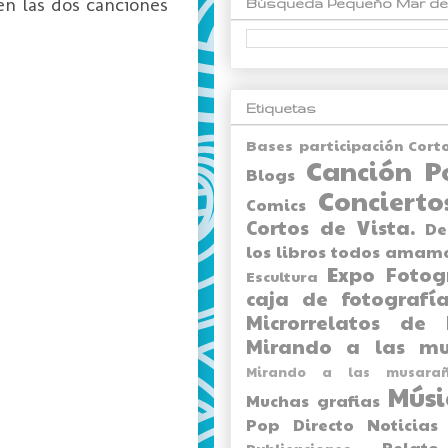
en las dos canciones
Búsqueda Pequeño Mar de
Etiquetas
Bases participación Cort
Canción P
Blogs
Concierto
Comics
Cortos de Vista.
De
los libros todos amam
Expo
Fotog
Escultura
caja de fotografía
Microrrelatos de 
Mirando a las mu
Mirando a las musarañ
Músi
Muchas grafias
Pop Directo
Noticias
Relato
Publicaciones