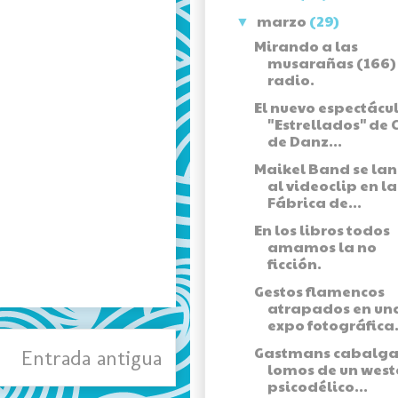
marzo
(29)
▼
Mirando a las
musarañas (166) 
radio.
El nuevo espectácu
"Estrellados" de 
de Danz...
Maikel Band se la
al videoclip en la
Fábrica de...
En los libros todos
amamos la no
ficción.
Gestos flamencos
atrapados en un
expo fotográfica
Gastmans cabalga
Entrada antigua
lomos de un west
psicodélico...