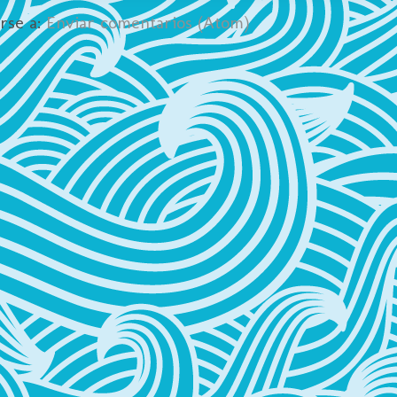
irse a:
Enviar comentarios (Atom)