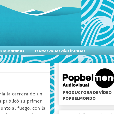
as musarañas
relatos de los días intrusos
PRODUCTORA DE VÍDEO
ría la carrera de un
POPBELMONDO
s publicó su primer
junto al fuego, con la