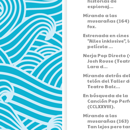
historias de
espionaj...
Mirando a las
musarañas (164) -
fox.
Estrenada en cines
"Alles inklusive", 
película ...
Nerja Pop Directo (
Josh Rouse (Teat
Lara d...
Mirando detrás de
telón del Taller d
Teatro Balc...
En búsqueda de la
Canción Pop Perf
(CCLXXVIII).
Mirando a las
musarañas (163) 
Tan lejos pero tan