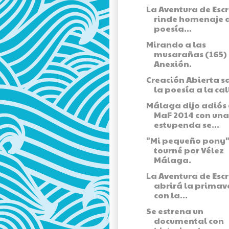
La Aventura de Escr
rinde homenaje a
poesía...
Mirando a las
musarañas (165) 
Anexión.
Creación Abierta s
la poesía a la cal
Málaga dijo adiós 
MaF 2014 con una
estupenda se...
"Mi pequeño pony"
tourné por Vélez
Málaga.
La Aventura de Escr
abrirá la primav
con la...
Se estrena un
documental con