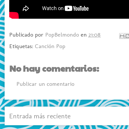
Publicado por
PopBelmondo
en
21:08
Etiquetas:
Canción Pop
No hay comentarios:
Publicar un comentario
Entrada más reciente