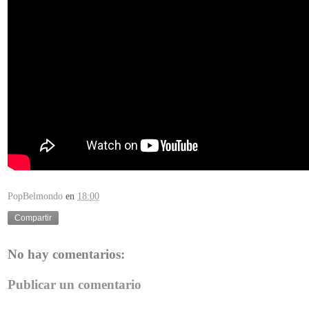
PopBelmondo
en
18:00
Compartir
No hay comentarios:
Publicar un comentario