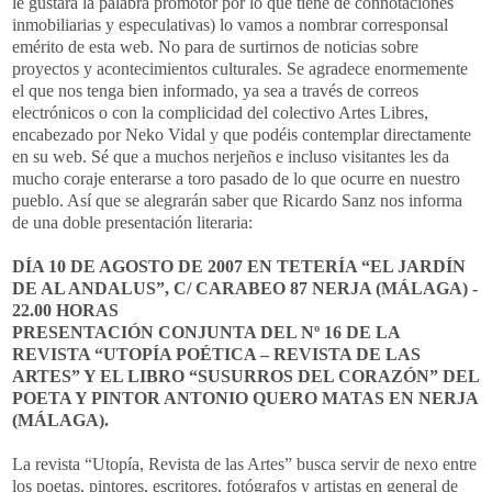
le gustará la palabra promotor por lo que tiene de connotaciones
inmobiliarias y especulativas) lo vamos a nombrar corresponsal
emérito de esta web. No para de surtirnos de noticias sobre
proyectos y acontecimientos culturales. Se agradece enormemente
el que nos tenga bien informado, ya sea a través de correos
electrónicos o con la complicidad del colectivo Artes Libres,
encabezado por Neko Vidal y que podéis contemplar directamente
en su web. Sé que a muchos nerjeños e incluso visitantes les da
mucho coraje enterarse a toro pasado de lo que ocurre en nuestro
pueblo. Así que se alegrarán saber que Ricardo Sanz nos informa
de una doble presentación literaria:
DÍA 10 DE AGOSTO DE 2007 EN TETERÍA “EL JARDÍN
DE AL ANDALUS”, C/ CARABEO 87 NERJA (MÁLAGA) -
22.00 HORAS
PRESENTACIÓN CONJUNTA DEL Nº 16 DE LA
REVISTA “UTOPÍA POÉTICA – REVISTA DE LAS
ARTES” Y EL LIBRO “SUSURROS DEL CORAZÓN” DEL
POETA Y PINTOR ANTONIO QUERO MATAS EN NERJA
(MÁLAGA).
La revista “Utopía, Revista de las Artes” busca servir de nexo entre
los poetas, pintores, escritores, fotógrafos y artistas en general de