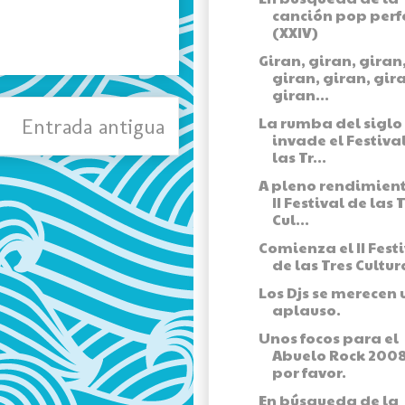
canción pop perf
(XXIV)
Giran, giran, giran
giran, giran, gir
giran...
La rumba del siglo 
Entrada antigua
invade el Festiva
las Tr...
A pleno rendimient
II Festival de las 
Cul...
Comienza el II Fest
de las Tres Cultur
Los Djs se merecen 
aplauso.
Unos focos para el
Abuelo Rock 2008
por favor.
En búsqueda de la