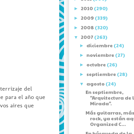
2010
(290)
►
2009
(339)
►
2008
(320)
►
2007
(263)
▼
diciembre
(24)
►
noviembre
(27)
►
octubre
(26)
►
septiembre
(28)
►
agosto
(24)
▼
terrizaje del
En septiembre,
ue para el año que
"Arquitectura de 
Mirada".
vos aires que
Más guitarras, má
rock, ya están aq
Organized C...
En búsqueda de la