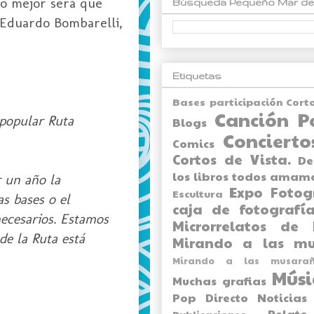
ero mejor será que
Búsqueda Pequeño Mar de
 Eduardo Bombarelli,
Etiquetas
Bases participación Cort
Canción P
 popular Ruta
Blogs
Concierto
Comics
Cortos de Vista.
De
los libros todos amam
 un año la
Expo
Fotog
Escultura
s bases o el
caja de fotografía
ecesarios. Estamos
Microrrelatos de 
de la Ruta está
Mirando a las mu
Mirando a las musarañ
Músi
Muchas grafias
Pop Directo
Noticias
Relato
Publicaciones