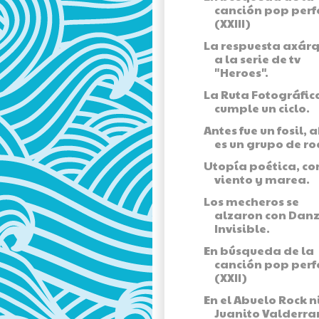
canción pop perf
(XXIII)
La respuesta axár
a la serie de tv
"Heroes".
La Ruta Fotográfic
cumple un ciclo.
Antes fue un fosil, 
es un grupo de ro
Utopía poética, co
viento y marea.
Los mecheros se
alzaron con Dan
Invisible.
En búsqueda de la
canción pop perf
(XXII)
En el Abuelo Rock n
Juanito Valderr