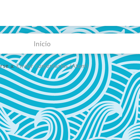
Inicio
irse a:
Enviar comentarios (Atom)