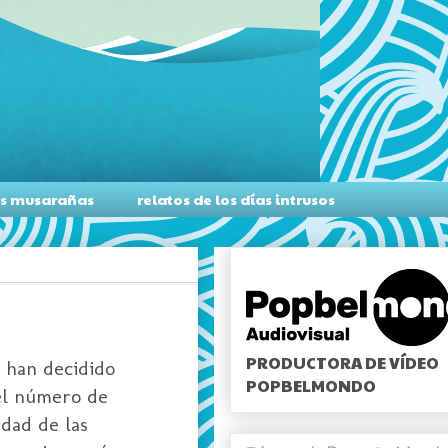
as musarañas
relatos de los días intrusos
PRODUCTORA DE VÍDEO
b han decidido
POPBELMONDO
del número de
idad de las