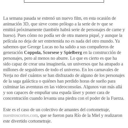
La semana pasada se estrenó un nuevo
film
, en esta ocasión de
animación 3D, que sirve como prólogo a la serie de
tv
que se
emitirá próximamente (también habrá serie de personajes de carne y
hueso). Pues cómo no
podía
ser de otra manera piqué, y aunque la
película no deja de ser entretenida no es nada del otro mundo. Ya
sabemos que
George
Lucas
no ha salido a sus compañeros de
generación
Coppola
,
Scorsese
y
Spielberg
en la construcción de
personajes, pero al menos no aburre. Lo que es cierto es que ha
sido capaz de crear una imaginería, un universos que ha atrapado a
millones de seguidores de todo el universo. En los carnavales de
Nerja
no diré cuántos se han disfrazado de alguno de los personajes
de la saga galáctica o
quiénes
han perdido horas
de
sueño para
culminar las aventuras en las
videoconsolas
. Algunos van más allá
y son capaces de empuñar una espada
láser
y poner cara de
concentración cuando levanta una piedra con el poder de la Fuerza.
Este es el caso de un colectivo de amantes
del
cortometraje,
nuestroscortos
.
com
, que se fueron para Río de la Miel y realizaron
este divertido cortometraje.