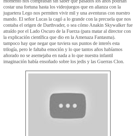
momento
nos compraban sin saber que pasados los años podrían
costar una fortuna hasta los
videojuegos
que en alianza con la
juguetera Lego nos permiten vivir mil y una aventuras con nuestro
mando. El señor
Lucas
la cagó a lo grande con la
precuela
que nos
contaba el origen de
Darthvader
, o sea cómo
Anakin
Skywalker
fue
atraído por el Lado Oscuro de la Fuerza (para matar al director con
la explicación científica que dio en la A
menaza
Fantasma).
tampoco hay que negar que tuviera sus puntos de interés esta
trilogía, pero le faltaba emoción y lo que tantos años habíamos
añorado no se asemejaba en nada a lo que nuestra infantil
imaginación había ensoñado sobre los
jedis
y las Guerras
Clon
.