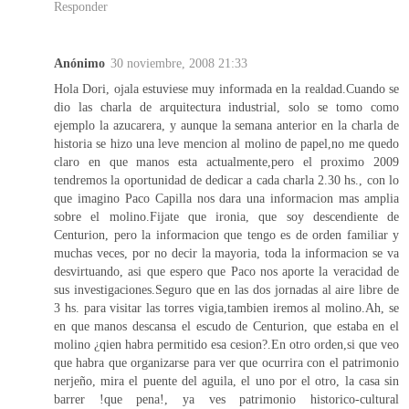
Responder
Anónimo
30 noviembre, 2008 21:33
Hola Dori, ojala estuviese muy informada en la realdad.Cuando se
dio las charla de arquitectura industrial, solo se tomo como
ejemplo la azucarera, y aunque la semana anterior en la charla de
historia se hizo una leve mencion al molino de papel,no me quedo
claro en que manos esta actualmente,pero el proximo 2009
tendremos la oportunidad de dedicar a cada charla 2.30 hs., con lo
que imagino Paco Capilla nos dara una informacion mas amplia
sobre el molino.Fijate que ironia, que soy descendiente de
Centurion, pero la informacion que tengo es de orden familiar y
muchas veces, por no decir la mayoria, toda la informacion se va
desvirtuando, asi que espero que Paco nos aporte la veracidad de
sus investigaciones.Seguro que en las dos jornadas al aire libre de
3 hs. para visitar las torres vigia,tambien iremos al molino.Ah, se
en que manos descansa el escudo de Centurion, que estaba en el
molino ¿qien habra permitido esa cesion?.En otro orden,si que veo
que habra que organizarse para ver que ocurrira con el patrimonio
nerjeño, mira el puente del aguila, el uno por el otro, la casa sin
barrer !que pena!, ya ves patrimonio historico-cultural