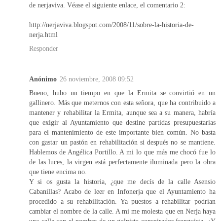
de nerjaviva. Véase el siguiente enlace, el comentario 2:
http://nerjaviva.blogspot.com/2008/11/sobre-la-historia-de-
nerja.html
Responder
Anónimo
26 noviembre, 2008 09:52
Bueno, hubo un tiempo en que la Ermita se convirtió en un
gallinero. Más que meternos con esta señora, que ha contribuido a
mantener y rehabilitar la Ermita, aunque sea a su manera, habría
que exigir al Ayuntamiento que destine partidas presupuestarias
para el mantenimiento de este importante bien común. No basta
con gastar un pastón en rehabilitación si después no se mantiene.
Hablemos de Angélica Portillo. A mi lo que más me chocó fue lo
de las luces, la virgen está perfectamente iluminada pero la obra
que tiene encima no.
Y si os gusta la historia, ¿que me decís de la calle Asensio
Cabanillas? Acabo de leer en Infonerja que el Ayuntamiento ha
procedido a su rehabilitación. Ya puestos a rehabilitar podrían
cambiar el nombre de la calle. A mi me molesta que en Nerja haya
una calle con el nombre de un golpista conspirador franquista. ¿Y