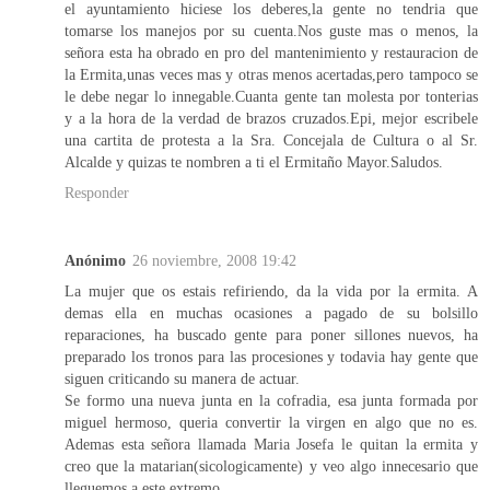
el ayuntamiento hiciese los deberes,la gente no tendria que
tomarse los manejos por su cuenta.Nos guste mas o menos, la
señora esta ha obrado en pro del mantenimiento y restauracion de
la Ermita,unas veces mas y otras menos acertadas,pero tampoco se
le debe negar lo innegable.Cuanta gente tan molesta por tonterias
y a la hora de la verdad de brazos cruzados.Epi, mejor escribele
una cartita de protesta a la Sra. Concejala de Cultura o al Sr.
Alcalde y quizas te nombren a ti el Ermitaño Mayor.Saludos.
Responder
Anónimo
26 noviembre, 2008 19:42
La mujer que os estais refiriendo, da la vida por la ermita. A
demas ella en muchas ocasiones a pagado de su bolsillo
reparaciones, ha buscado gente para poner sillones nuevos, ha
preparado los tronos para las procesiones y todavia hay gente que
siguen criticando su manera de actuar.
Se formo una nueva junta en la cofradia, esa junta formada por
miguel hermoso, queria convertir la virgen en algo que no es.
Ademas esta señora llamada Maria Josefa le quitan la ermita y
creo que la matarian(sicologicamente) y veo algo innecesario que
lleguemos a este extremo.