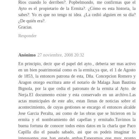
Rios cuando lo derriben?. Popbelmondo, me confirmas que el
Ayto es el propietario de la Ermita?. ¿Cómo es esta historia, la
sabes?. Yo es que no tengo ni idea. ¿La cedió alguien en su día?
¿De quién era?.
Gracias.
Responder
Anónimo
27 noviembre, 2008 20:32
En principio, decir que el papel del ayto., deberia ser mas activo
en un bien poatrimonial como es la ermita;ya que, el 1 de Agosto
de 1853, la entonces patrona de esta, Dña. Concepcion Romero y
Aragon otorgo escritura ante el notario de Malaga Juan Bautista
Bignola, por la que cedia el patronato de la ermita al Ayto. de
Nerja.El documento existe y esta conservado en un archivo.Las
actas municipales de este año, estan llenas de noticias sobre el
acontecimiento, de cuyas gestiones se encargo el entonces alcalde
Jose Garcia Peralta, asi como de las obras que se hicieron en la
ermita y el nombramiento del capellan y ermitaño.Tuvimos la
buena fortuna de conocer todos estos datos en la charla que Paco
Capilla dio el pasado sabado, asi que os podeis imaginar lo
interesantes que han estado ambas.Esperemos que muy pronto