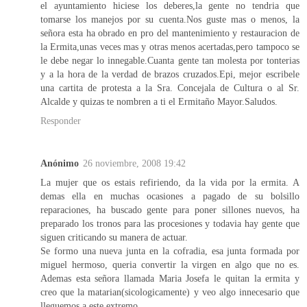
el ayuntamiento hiciese los deberes,la gente no tendria que
tomarse los manejos por su cuenta.Nos guste mas o menos, la
señora esta ha obrado en pro del mantenimiento y restauracion de
la Ermita,unas veces mas y otras menos acertadas,pero tampoco se
le debe negar lo innegable.Cuanta gente tan molesta por tonterias
y a la hora de la verdad de brazos cruzados.Epi, mejor escribele
una cartita de protesta a la Sra. Concejala de Cultura o al Sr.
Alcalde y quizas te nombren a ti el Ermitaño Mayor.Saludos.
Responder
Anónimo
26 noviembre, 2008 19:42
La mujer que os estais refiriendo, da la vida por la ermita. A
demas ella en muchas ocasiones a pagado de su bolsillo
reparaciones, ha buscado gente para poner sillones nuevos, ha
preparado los tronos para las procesiones y todavia hay gente que
siguen criticando su manera de actuar.
Se formo una nueva junta en la cofradia, esa junta formada por
miguel hermoso, queria convertir la virgen en algo que no es.
Ademas esta señora llamada Maria Josefa le quitan la ermita y
creo que la matarian(sicologicamente) y veo algo innecesario que
lleguemos a este extremo.