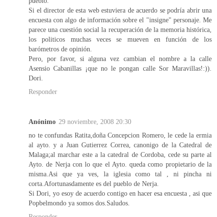
pueblo.
Si el director de esta web estuviera de acuerdo se podría abrir una
encuesta con algo de información sobre el "insigne" personaje. Me
parece una cuestión social la recuperación de la memoria histórica,
los politicos muchas veces se mueven en función de los
barómetros de opinión.
Pero, por favor, si alguna vez cambian el nombre a la calle
Asensio Cabanillas ¡que no le pongan calle Sor Maravillas!:)).
Dori.
Responder
Anónimo
29 noviembre, 2008 20:30
no te confundas Ratita,doña Concepcion Romero, le cede la ermia
al ayto. y a Juan Gutierrez Correa, canonigo de la Catedral de
Malaga;al marchar este a la catedral de Cordoba, cede su parte al
Ayto. de Nerja con lo que el Ayto. queda como propietario de la
misma.Asi que ya ves, la iglesia como tal , ni pincha ni
corta.Afortunasdamente es del pueblo de Nerja.
Si Dori, yo esoy de acuerdo contigo en hacer esa encuesta , asi que
Popbelmondo ya somos dos.Saludos.
Responder