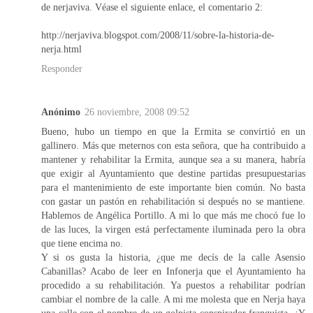
de nerjaviva. Véase el siguiente enlace, el comentario 2:
http://nerjaviva.blogspot.com/2008/11/sobre-la-historia-de-
nerja.html
Responder
Anónimo
26 noviembre, 2008 09:52
Bueno, hubo un tiempo en que la Ermita se convirtió en un
gallinero. Más que meternos con esta señora, que ha contribuido a
mantener y rehabilitar la Ermita, aunque sea a su manera, habría
que exigir al Ayuntamiento que destine partidas presupuestarias
para el mantenimiento de este importante bien común. No basta
con gastar un pastón en rehabilitación si después no se mantiene.
Hablemos de Angélica Portillo. A mi lo que más me chocó fue lo
de las luces, la virgen está perfectamente iluminada pero la obra
que tiene encima no.
Y si os gusta la historia, ¿que me decís de la calle Asensio
Cabanillas? Acabo de leer en Infonerja que el Ayuntamiento ha
procedido a su rehabilitación. Ya puestos a rehabilitar podrían
cambiar el nombre de la calle. A mi me molesta que en Nerja haya
una calle con el nombre de un golpista conspirador franquista. ¿Y