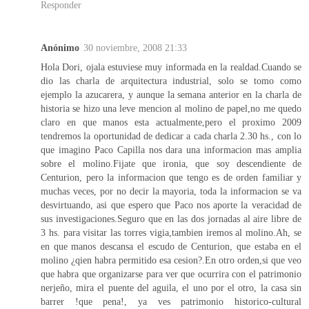
Responder
Anónimo
30 noviembre, 2008 21:33
Hola Dori, ojala estuviese muy informada en la realdad.Cuando se
dio las charla de arquitectura industrial, solo se tomo como
ejemplo la azucarera, y aunque la semana anterior en la charla de
historia se hizo una leve mencion al molino de papel,no me quedo
claro en que manos esta actualmente,pero el proximo 2009
tendremos la oportunidad de dedicar a cada charla 2.30 hs., con lo
que imagino Paco Capilla nos dara una informacion mas amplia
sobre el molino.Fijate que ironia, que soy descendiente de
Centurion, pero la informacion que tengo es de orden familiar y
muchas veces, por no decir la mayoria, toda la informacion se va
desvirtuando, asi que espero que Paco nos aporte la veracidad de
sus investigaciones.Seguro que en las dos jornadas al aire libre de
3 hs. para visitar las torres vigia,tambien iremos al molino.Ah, se
en que manos descansa el escudo de Centurion, que estaba en el
molino ¿qien habra permitido esa cesion?.En otro orden,si que veo
que habra que organizarse para ver que ocurrira con el patrimonio
nerjeño, mira el puente del aguila, el uno por el otro, la casa sin
barrer !que pena!, ya ves patrimonio historico-cultural