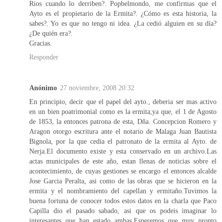
Rios cuando lo derriben?. Popbelmondo, me confirmas que el
Ayto es el propietario de la Ermita?. ¿Cómo es esta historia, la
sabes?. Yo es que no tengo ni idea. ¿La cedió alguien en su día?
¿De quién era?.
Gracias.
Responder
Anónimo
27 noviembre, 2008 20:32
En principio, decir que el papel del ayto., deberia ser mas activo
en un bien poatrimonial como es la ermita;ya que, el 1 de Agosto
de 1853, la entonces patrona de esta, Dña. Concepcion Romero y
Aragon otorgo escritura ante el notario de Malaga Juan Bautista
Bignola, por la que cedia el patronato de la ermita al Ayto. de
Nerja.El documento existe y esta conservado en un archivo.Las
actas municipales de este año, estan llenas de noticias sobre el
acontecimiento, de cuyas gestiones se encargo el entonces alcalde
Jose Garcia Peralta, asi como de las obras que se hicieron en la
ermita y el nombramiento del capellan y ermitaño.Tuvimos la
buena fortuna de conocer todos estos datos en la charla que Paco
Capilla dio el pasado sabado, asi que os podeis imaginar lo
interesantes que han estado ambas.Esperemos que muy pronto