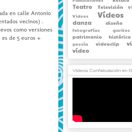
Teatro
Televisión
V
uada en calle Antonio
Vídeos
Videos
entados vecinos) .
danza
diseño
uevos como versiones
fotografías
garitos
patrimonio histórico
 es de 5 euros +
v
videoclip
poesía
vídeo
Vídeos Confabulación en G