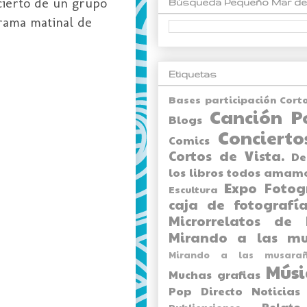
cierto de un grupo
Búsqueda Pequeño Mar de
grama matinal de
Etiquetas
Bases participación Cort
Canción P
Blogs
Concierto
Comics
Cortos de Vista.
De
los libros todos amam
Expo
Fotog
Escultura
caja de fotografía
Microrrelatos de 
Mirando a las mu
Mirando a las musarañ
Músi
Muchas grafias
Pop Directo
Noticias
Relato
Publicaciones