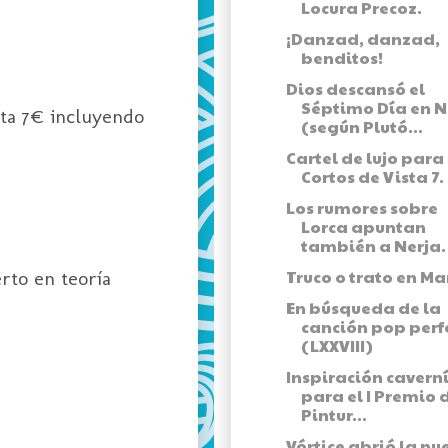
Locura Precoz.
¡Danzad, danzad,
benditos!
Dios descansó el
Séptimo Día en N
ta 7€ incluyendo
(según Plutó...
Cartel de lujo para
Cortos de Vista 7.
Los rumores sobre
Lorca apuntan
también a Nerja.
Truco o trato en Ma
erto en teoría
En búsqueda de la
canción pop perf
(LXXVIII)
Inspiración cavern
para el I Premio 
Pintur...
Vórtice abrió la nu