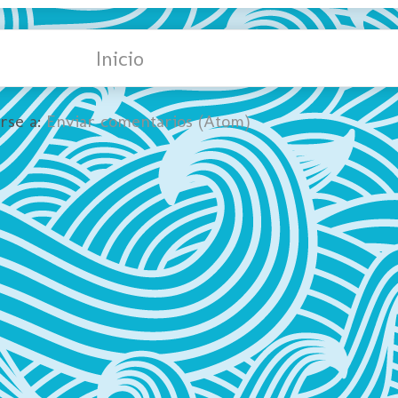
Inicio
irse a:
Enviar comentarios (Atom)