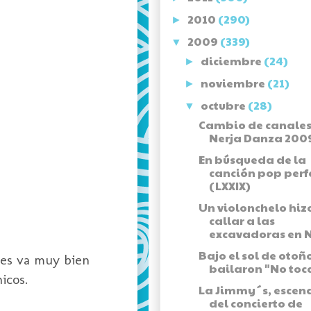
2010
(290)
►
2009
(339)
▼
diciembre
(24)
►
noviembre
(21)
►
octubre
(28)
▼
Cambio de canales
Nerja Danza 200
En búsqueda de la
canción pop perf
(LXXIX)
Un violonchelo hiz
callar a las
excavadoras en N
Bajo el sol de otoñ
les va muy bien
bailaron "No toca
icos.
La Jimmy´s, escen
del concierto de