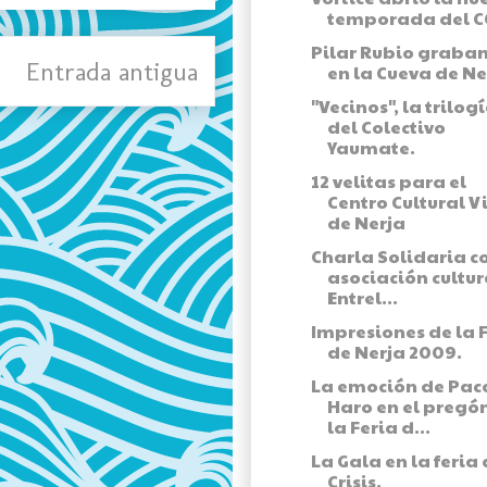
temporada del C
Pilar Rubio graba
Entrada antigua
en la Cueva de Ne
"Vecinos", la trilog
del Colectivo
Yaumate.
12 velitas para el
Centro Cultural V
de Nerja
Charla Solidaria c
asociación cultur
Entrel...
Impresiones de la 
de Nerja 2009.
La emoción de Pac
Haro en el pregó
la Feria d...
La Gala en la feria 
Crisis.