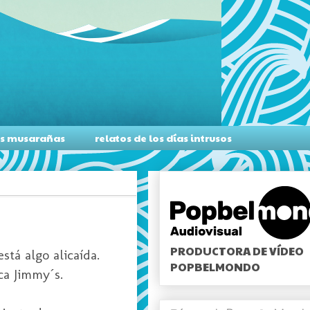
as musarañas
relatos de los días intrusos
PRODUCTORA DE VÍDEO
stá algo alicaída.
POPBELMONDO
eca
Jimmy
´s.