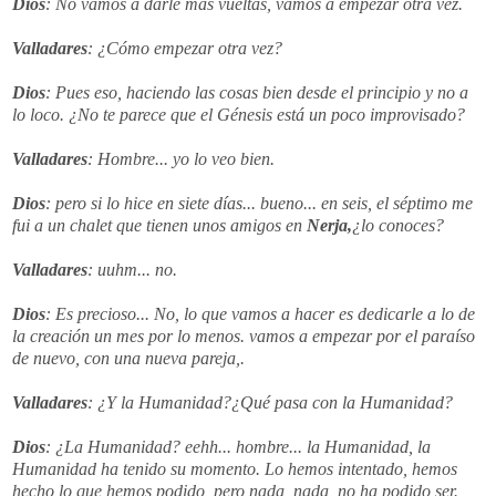
Dios
: No vamos a darle más vueltas, vamos a empezar otra vez.
Valladares
: ¿Cómo empezar otra vez?
Dios
: Pues eso, haciendo las cosas bien desde el principio y no a
lo loco. ¿No te parece que el Génesis está un poco improvisado?
Valladares
: Hombre... yo lo veo bien.
Dios
: pero si lo hice en siete días... bueno... en seis, el séptimo me
fui a un
chalet
que tienen unos amigos en
Nerja
,
¿lo conoces?
Valladares
:
uuhm
... no.
Dios
: Es precioso... No, lo que vamos a hacer es dedicarle a lo de
la creación un mes por lo menos. vamos a empezar por el paraíso
de nuevo, con una nueva pareja,.
Valladares
: ¿Y la Humanidad?¿Qué pasa con la Humanidad?
Dios
: ¿La Humanidad?
eehh
... hombre... la Humanidad, la
Humanidad ha tenido su momento. Lo hemos intentado, hemos
hecho lo que hemos podido, pero nada, nada, no ha podido ser.