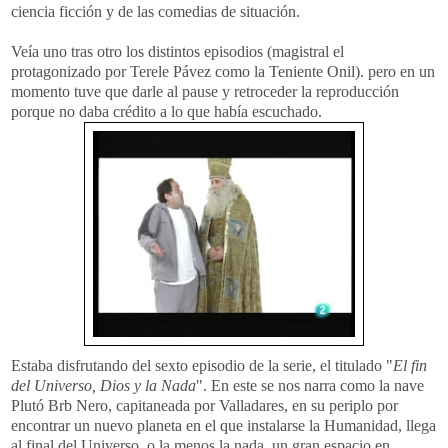
ciencia ficción y de las comedias de situación.
Veía uno tras otro los distintos episodios (magistral el
protagonizado por
Terele
Pávez
como la Teniente
Onil
). pero en un
momento tuve que darle al pause y retroceder la reproducción
porque no daba crédito a lo que había escuchado.
Estaba disfrutando del sexto episodio de la serie, el titulado "
El fin
del Universo, Dios y la Nada
". En este se nos narra como la nave
Plutó
Brb
Nero
, capitaneada por Valladares, en su periplo por
encontrar un nuevo planeta en
el q
ue
instalarse la Humanidad, llega
al final del Universo, o la menos la nada, un gran espacio en