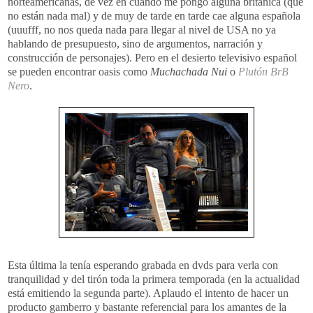
norteamericanas, de vez en cuando me pongo alguna británica (que
no están nada mal) y de muy de tarde en tarde cae alguna española
(
uuufff
, no nos queda nada para llegar al nivel de USA no ya
hablando de presupuesto, sino de argumentos, narración y
construcción
de personajes). Pero en el desierto televisivo español
se pueden encontrar oasis como
Muchachada
Nui
o
Plutón
BrB
Nero
.
Esta última la tenía esperando grabada en
dvds
para verla con
tranquilidad
y del tirón toda la primera temporada (en la actualidad
está emitiendo la segunda parte). Aplaudo el intento de hacer un
producto gamberro y bastante referencial para los amantes de la