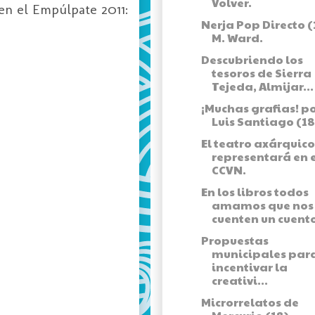
Volver.
en el Empúlpate 2011:
Nerja Pop Directo (1
M. Ward.
Descubriendo los
tesoros de Sierra
Tejeda, Almijar...
¡Muchas grafias! p
Luis Santiago (18
El teatro axárquico
representará en 
CCVN.
En los libros todos
amamos que nos
cuenten un cuent
Propuestas
municipales par
incentivar la
creativi...
Microrrelatos de