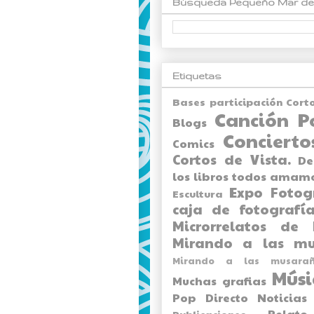
Búsqueda Pequeño Mar de
Etiquetas
Bases participación Cort
Canción P
Blogs
Concierto
Comics
Cortos de Vista.
De
los libros todos amam
Expo
Fotog
Escultura
caja de fotografía
Microrrelatos de 
Mirando a las mu
Mirando a las musarañ
Músi
Muchas grafias
Pop Directo
Noticias
Relato
Publicaciones