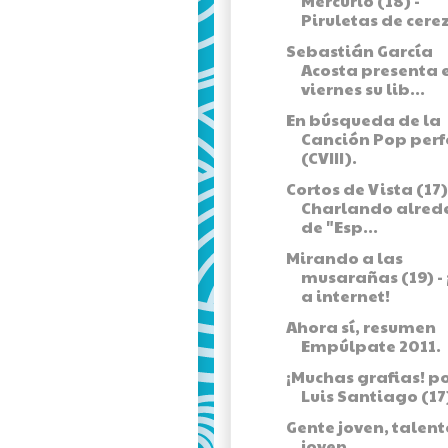
Mercurio (18) -
Piruletas de cere
Sebastián García
Acosta presenta 
viernes su lib...
En búsqueda de la
Canción Pop perf
(CVIII).
Cortos de Vista (17)
Charlando alred
de "Esp...
Mirando a las
musarañas (19) -
a internet!
Ahora sí, resumen
Empúlpate 2011.
¡Muchas grafias! p
Luis Santiago (17
Gente joven, talent
joven.