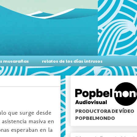
as musarañas
relatos de los días intrusos
PRODUCTORA DE VÍDEO
ulo que surge desde
POPBELMONDO
 asistencia masiva en
onas esperaban en la