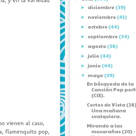
diciembre
(39)
►
noviembre
(41)
►
octubre
(44)
►
septiembre
(34)
►
agosto
(38)
►
julio
(44)
►
junio
(44)
►
mayo
(39)
▼
En búsqueda de la
Canción Pop perf
(CIX).
Cortos de Vista (18)
Una mañana
cualquiera.
no vienen al caso,
Mirando a las
a, flamenquito pop,
musarañas (20) -