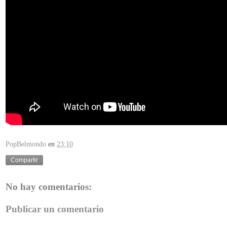
PopBelmondo
en
23:10
Compartir
No hay comentarios:
Publicar un comentario