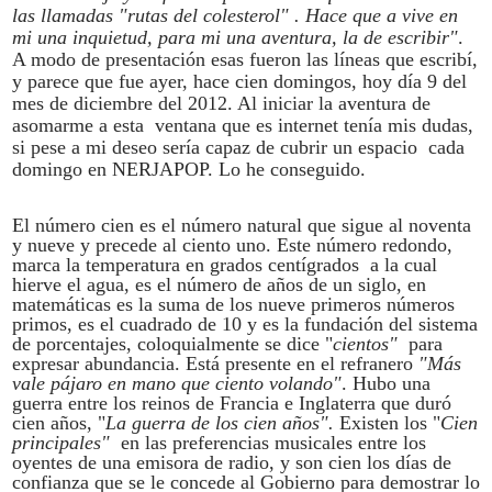
las llamadas "rutas del colesterol" . Hace que a vive en
mi una inquietud, para mi una aventura, la de escribir"
.
A modo de presentación esas fueron las líneas que escribí,
y parece que fue ayer, hace cien domingos, hoy día 9 del
mes de diciembre del 2012. Al iniciar la aventura de
asomarme a esta ventana que es internet tenía mis dudas,
si pese a mi deseo sería capaz de cubrir un espacio cada
domingo en NERJAPOP. Lo he conseguido.
El número cien es el número natural que sigue al noventa
y nueve y precede al ciento uno. Este número redondo,
marca la temperatura en grados centígrados a la cual
hierve el agua, es el número de años de un siglo, en
matemáticas es la suma de los nueve primeros números
primos, es el cuadrado de 10 y es la fundación del sistema
de porcentajes, coloquialmente se dice "
cientos"
para
expresar abundancia. Está presente en el refranero
"Más
vale pájaro en mano que ciento volando"
. Hubo una
guerra entre los reinos de Francia e Inglaterra que duró
cien años, "
La guerra de los cien años".
Existen los "
Cien
principales"
en las preferencias musicales entre los
oyentes de una emisora de radio, y son cien los días de
confianza que se le concede al Gobierno para demostrar lo