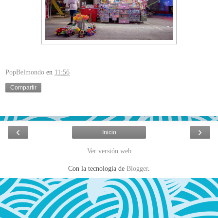
PopBelmondo
en
11:56
Compartir
‹
›
Inicio
Ver versión web
Con la tecnología de
Blogger
.