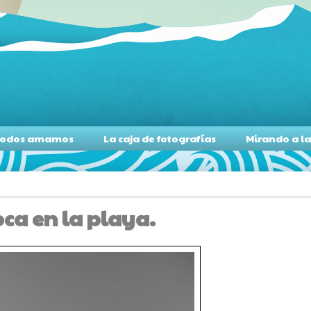
s todos amamos
La caja de fotografías
Mirando a l
oca en la playa.