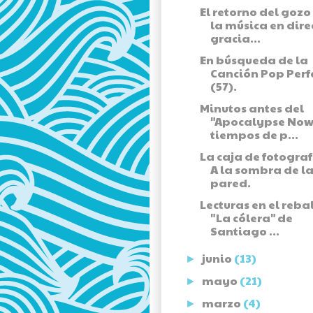
El retorno del gozo
la música en dire
gracia...
En búsqueda de la
Canción Pop Perf
(57).
Minutos antes del
"Apocalypse Now
tiempos de p...
La caja de fotograf
A la sombra de l
pared.
Lecturas en el rebal
"La cólera" de
Santiago ...
junio
(13)
►
mayo
(21)
►
marzo
(4)
►