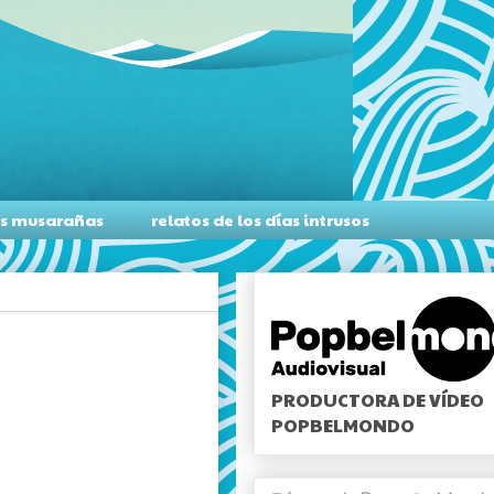
as musarañas
relatos de los días intrusos
PRODUCTORA DE VÍDEO
POPBELMONDO