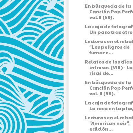
En búsqueda de la
Canción Pop Perf
vol.II (59).
La caja de fotograf
Un paso tras otro
Lecturas en el rebal
"Los peligros de
fumar e...
Relatos de los días
intrusos (VIII) - La
risas de...
En búsqueda de la
Canción Pop Perf
vol. II (58).
La caja de fotograf
La roca en la pla
Lecturas en el rebal
"American noir",
edición...