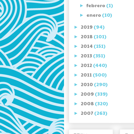
febrero
(1)
►
enero
(10)
►
2019
(94)
►
2018
(101)
►
2014
(151)
►
2013
(351)
►
2012
(440)
►
2011
(500)
►
2010
(290)
►
2009
(339)
►
2008
(320)
►
2007
(263)
►