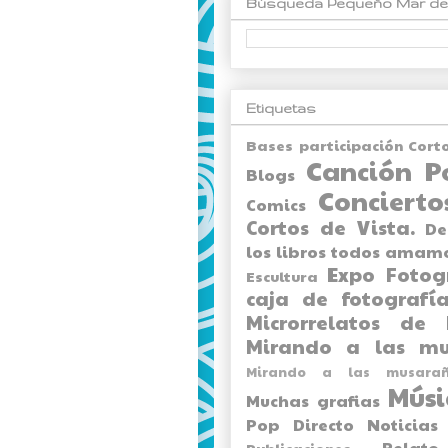
Búsqueda Pequeño Mar de
Etiquetas
Bases participación Cort
Canción P
Blogs
Concierto
Comics
Cortos de Vista.
De
los libros todos amam
Expo
Fotog
Escultura
caja de fotografía
Microrrelatos de 
Mirando a las mu
Mirando a las musarañ
Músi
Muchas grafias
Pop Directo
Noticias
Relato
Publicaciones