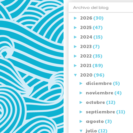
Archivo del blog
2026
(30)
►
2025
(47)
►
2024
(15)
►
2023
(7)
►
2022
(35)
►
2021
(89)
►
2020
(96)
▼
diciembre
(5)
►
noviembre
(4)
►
octubre
(12)
►
septiembre
(11)
►
agosto
(3)
►
julio
(12)
▼