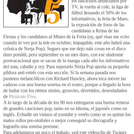
los fascículos anunciados por
TV, la vuelta al cole, la liga de
fútbol llenando el 50% de los
informativos, la feria de Maro,
la exposición de fotos de las
candidatas a Reina de las
Fiestas y los candidatos al Mister de la Feria (uy, qué risas me echo
cuando lo veo por la tele en octubre, impagable, este año habrá una
crónica de Nerja Pop). Seguro que me dejo más cosas en el disco
duro portátil, pero septiembre es un mes duro, con ese síndrome
postvacacional que se sacan de la manga cada año los informativos
del sota, caballo y rey. Para superarlo Nerja Pop aporta su pequeña
píldora anti estrés con esta sección. Si la semana pasada nos
pusimos melancólicos con Richard Hawley, ahora toca mover las
caderas con una buena sonrisa en el rostro, porque a llegado la hora
de bailar con los ritmos sixties, groovies, divertidos, desenfadados
de
Pizzicato Five
.
A lo largo de la década de los 90 nos entregaron una buena remesa
de grandes canciones pop, tanto en su idioma, el japonés como en
inglés. Echadle un vistazo al youtube y veréis como se os quitan los
malos rollos pre-otoñales o mejor conseguid su discografía y
lograréis una sonrisa perenne.
Para adelantaros un poco el trabajo, ved este videoclip de Twiggy