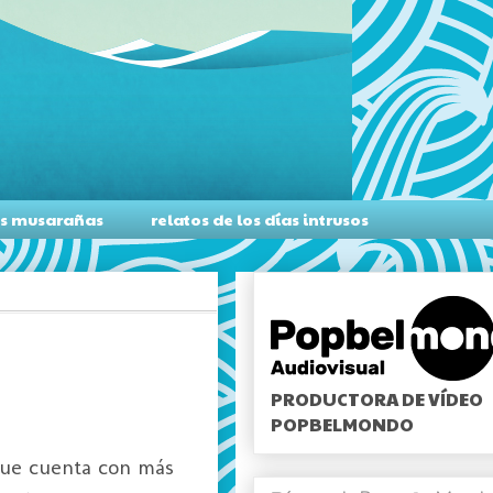
as musarañas
relatos de los días intrusos
PRODUCTORA DE VÍDEO
POPBELMONDO
que cuenta con más