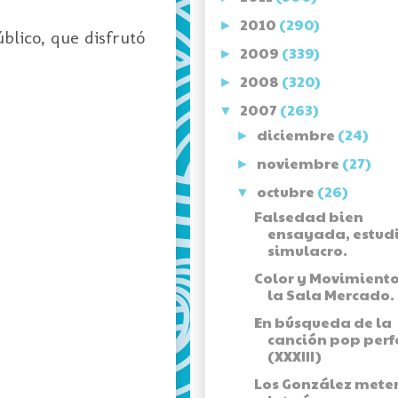
2010
(290)
►
blico, que disfrutó
2009
(339)
►
2008
(320)
►
2007
(263)
▼
diciembre
(24)
►
noviembre
(27)
►
octubre
(26)
▼
Falsedad bien
ensayada, estud
simulacro.
Color y Movimiento
la Sala Mercado.
En búsqueda de la
canción pop perf
(XXXIII)
Los González mete