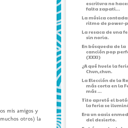
escritura no hace
falta zapati...
La música contada
ritmo de power-
La resaca de una fe
sin noria.
En búsqueda de la
canción pop perf
(XXXI)
¿A qué huele la feri
Chun,chun.
La Elección de la R
más corta en la F
más ...
Tito apretó el botó
la feria se ilumin
mos mis amigos y
Era un oasis enmed
 muchos otros) la
del desierto.