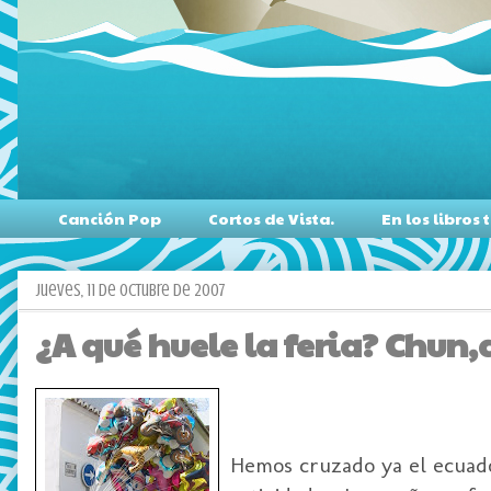
Canción Pop
Cortos de Vista.
En los libro
jueves, 11 de octubre de 2007
¿A qué huele la feria? Chun,
Hemos cruzado ya el ecuador