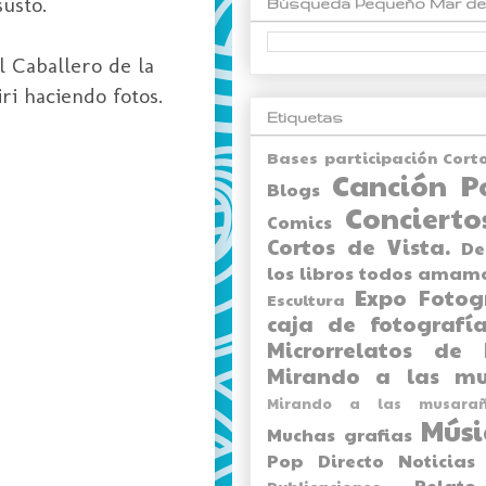
usto.
Búsqueda Pequeño Mar de
l Caballero de la
ri haciendo fotos.
Etiquetas
Bases participación Cort
Canción P
Blogs
Concierto
Comics
Cortos de Vista.
De
los libros todos amam
Expo
Fotog
Escultura
caja de fotografía
Microrrelatos de 
Mirando a las mu
Mirando a las musarañ
Músi
Muchas grafias
Pop Directo
Noticias
Relato
Publicaciones