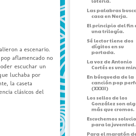
lotería.
Las palabras busc
casa en Nerja.
El principio del fin
una trilogía.
Sé lector tiene dos
dígitos en su
alieron a escenario.
portada.
u pop aflamencado no
La voz de Antonio
poder escuchar un
Cortés es una min
que luchaba por
En búsqueda de la
canción pop perf
te, la caseta
(XXXII)
ncia clásicos del
Los sellos de los
González son alg
más que cromos.
Escuchemos soluci
para la juventud.
Para el maratón d