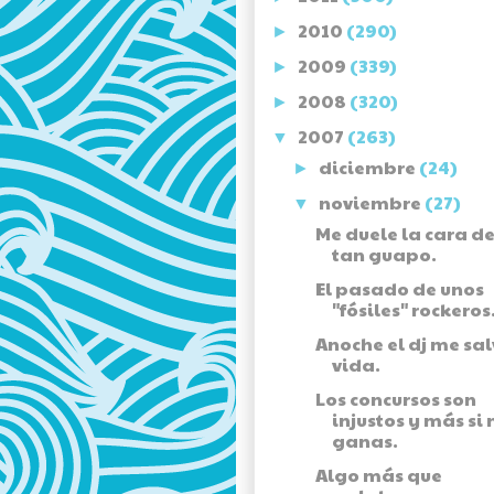
2010
(290)
►
2009
(339)
►
2008
(320)
►
2007
(263)
▼
diciembre
(24)
►
noviembre
(27)
▼
Me duele la cara de
tan guapo.
El pasado de unos
"fósiles" rockeros
Anoche el dj me sal
vida.
Los concursos son
injustos y más si 
ganas.
Algo más que