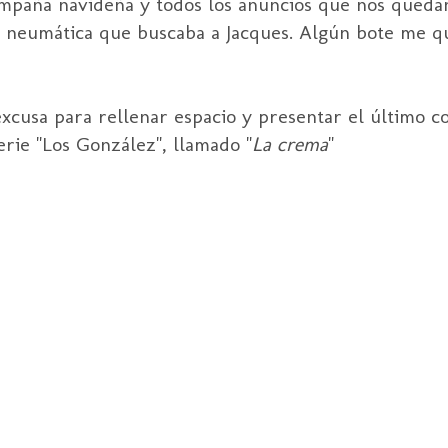
campaña navideña y todos los anuncios que nos qued
 neumática que buscaba a Jacques. Algún bote me q
xcusa para rellenar espacio y presentar el último c
erie "Los González", llamado "
La crema
"