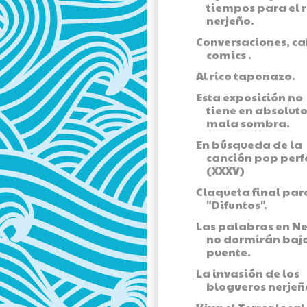
tiempos para el 
nerjeño.
Conversaciones, ca
comics .
Al rico taponazo.
Esta exposición no
tiene en absolut
mala sombra.
En búsqueda de la
canción pop perf
(XXXV)
Claqueta final par
"Difuntos".
Las palabras en Ne
no dormirán baj
puente.
La invasión de los
blogueros nerjeñ