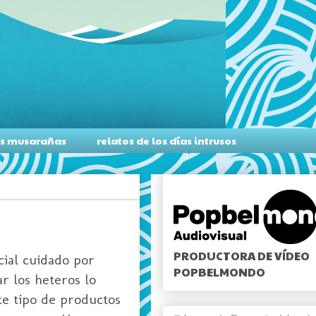
as musarañas
relatos de los días intrusos
PRODUCTORA DE VÍDEO
cial cuidado por
POPBELMONDO
r los heteros lo
te tipo de productos