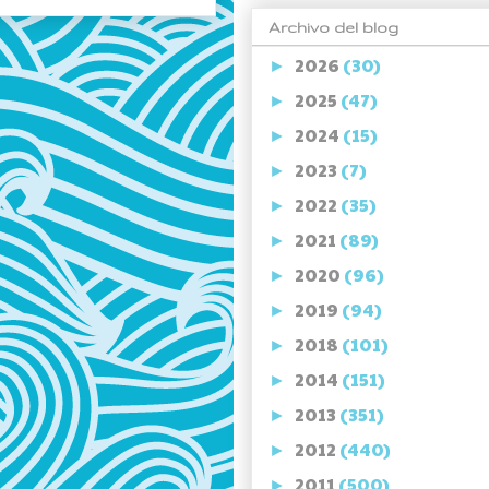
Archivo del blog
2026
(30)
►
2025
(47)
►
2024
(15)
►
2023
(7)
►
2022
(35)
►
2021
(89)
►
2020
(96)
►
2019
(94)
►
2018
(101)
►
2014
(151)
►
2013
(351)
►
2012
(440)
►
2011
(500)
►