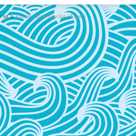
irse a:
Enviar comentarios (Atom)