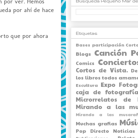
an por ver. Hemos
Búsqueda Pequeño Mar de
ueda por ahí de hace
Etiquetas
orto que por ahora
Bases participación Cort
Canción P
Blogs
Concierto
Comics
Cortos de Vista.
De
los libros todos amam
Expo
Fotog
Escultura
caja de fotografía
Microrrelatos de 
Mirando a las mu
Mirando a las musarañ
Músi
Muchas grafias
Pop Directo
Noticias
Relato
Publicaciones