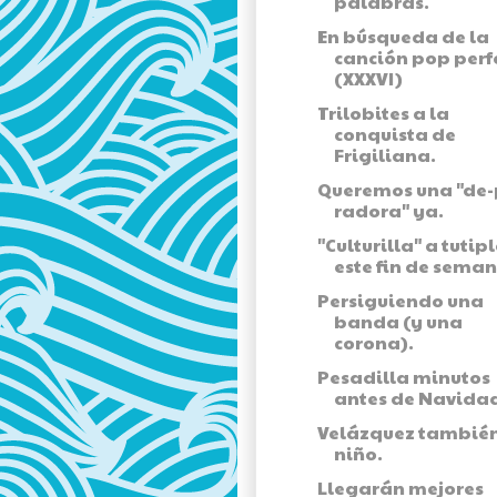
palabras.
En búsqueda de la
canción pop perf
(XXXVI)
Trilobites a la
conquista de
Frigiliana.
Queremos una "de-
radora" ya.
"Culturilla" a tutip
este fin de seman
Persiguiendo una
banda (y una
corona).
Pesadilla minutos
antes de Navida
Velázquez también
niño.
Llegarán mejores